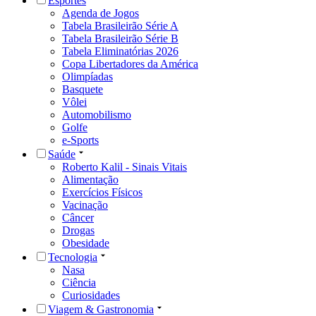
Esportes
Agenda de Jogos
Tabela Brasileirão Série A
Tabela Brasileirão Série B
Tabela Eliminatórias 2026
Copa Libertadores da América
Olimpíadas
Basquete
Vôlei
Automobilismo
Golfe
e-Sports
Saúde
Roberto Kalil - Sinais Vitais
Alimentação
Exercícios Físicos
Vacinação
Câncer
Drogas
Obesidade
Tecnologia
Nasa
Ciência
Curiosidades
Viagem & Gastronomia