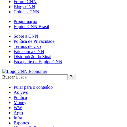
Fórum CNN
Blogs CNN
Colunas CNN
Programação
Equipe CNN Brasil
Sobre a CNN
Política de Privacidade
Termos de Uso
Fale com a CNN
Distribuição do Sinal
Faça parte da Equipe CNN
Buscar
Pular para o conteúdo
Ao vivo
Política
Money
WW
Agro
Infra
Esportes