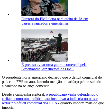
Diretora do FMI alerta para efeito da IA em
países avançados e emergentes
É preciso evitar uma guerra comercial pela
Groenlândia, diz diretora da OMC
O presidente norte-americano declarou que o déficit comercial do
país caiu 77% no ano, fazendo menção ao tarifaço pelo resultado
alcançado na balança comercial.
Desde a campanha eleitoral,
o republicano vinha defendendo o
tarifaço como uma política para incentivar a indústria no país e
reduzir o déficit comercial dos EUA
- quando importa mais do que
importa.