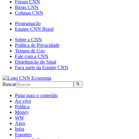
Fórum CNN
Blogs CNN
Colunas CNN
Programação
Equipe CNN Brasil
Sobre a CNN
Política de Privacidade
Termos de Uso
Fale com a CNN
Distribuição do Sinal
Faça parte da Equipe CNN
Buscar
Pular para o conteúdo
Ao vivo
Política
Money
WW
Agro
Infra
Esportes