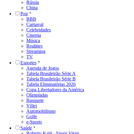
Rússia
China
Pop
BBB
Carnaval
Celebridades
Cinema
Música
Realities
Streaming
TV
Esportes
Agenda de Jogos
Tabela Brasileirão Série A
Tabela Brasileirão Série B
Tabela Eliminatórias 2026
Copa Libertadores da América
Olimpíadas
Basquete
Vôlei
Automobilismo
Golfe
e-Sports
Saúde
Roberto Kalil - Sinais Vitais