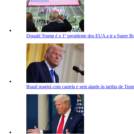
Donald Trump é o 1º presidente dos EUA a ir a Super B
Brasil reagirá com cautela e sem alarde às tarifas de Tru