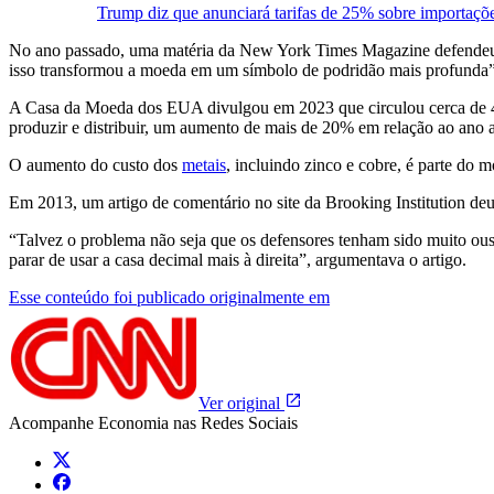
Trump diz que anunciará tarifas de 25% sobre importaçõe
No ano passado, uma matéria da New York Times Magazine defendeu a 
isso transformou a moeda em um símbolo de podridão mais profunda”,
A Casa da Moeda dos EUA divulgou em 2023 que circulou cerca de 4,1 
produzir e distribuir, um aumento de mais de 20% em relação ao ano a
O aumento do custo dos
metais
, incluindo zinco e cobre, é parte do 
Em 2013, um artigo de comentário no site da Brooking Institution d
“Talvez o problema não seja que os defensores tenham sido muito ou
parar de usar a casa decimal mais à direita”, argumentava o artigo.
Esse conteúdo foi publicado originalmente em
Ver original
Acompanhe
Economia
nas Redes Sociais