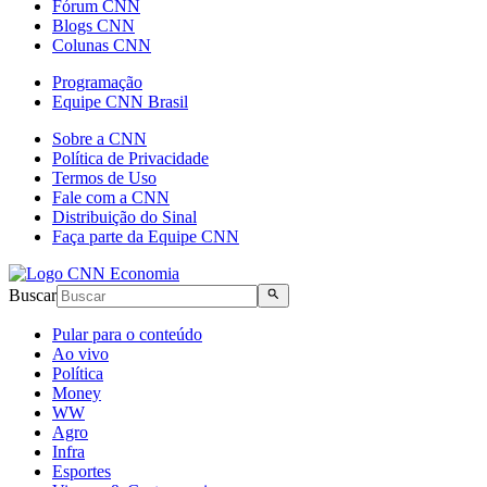
Fórum CNN
Blogs CNN
Colunas CNN
Programação
Equipe CNN Brasil
Sobre a CNN
Política de Privacidade
Termos de Uso
Fale com a CNN
Distribuição do Sinal
Faça parte da Equipe CNN
Buscar
Pular para o conteúdo
Ao vivo
Política
Money
WW
Agro
Infra
Esportes