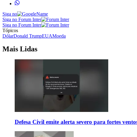
Siga no
Siga no Forum Inter
Siga no Forum Inter
Tópicos
Dólar
Donald Trump
EUA
Moeda
Mais Lidas
Defesa Civil emite alerta severo para fortes vent