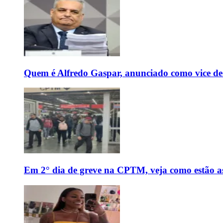
Quem é Alfredo Gaspar, anunciado como vice de
Em 2° dia de greve na CPTM, veja como estão as 