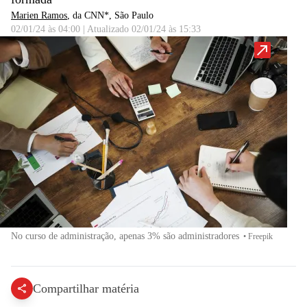
Marien Ramos
, da CNN*
, São Paulo
02/01/24 às 04:00
|
Atualizado
02/01/24 às 15:33
No curso de administração, apenas 3% são administradores
•
Freepik
Compartilhar matéria