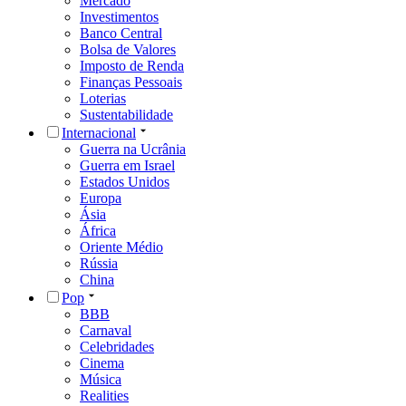
Mercado
Investimentos
Banco Central
Bolsa de Valores
Imposto de Renda
Finanças Pessoais
Loterias
Sustentabilidade
Internacional
Guerra na Ucrânia
Guerra em Israel
Estados Unidos
Europa
Ásia
África
Oriente Médio
Rússia
China
Pop
BBB
Carnaval
Celebridades
Cinema
Música
Realities