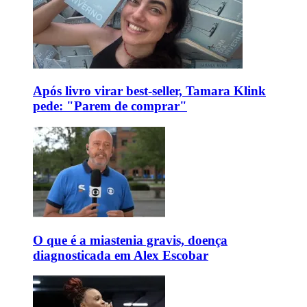
Após livro virar best-seller, Tamara Klink
pede: "Parem de comprar"
O que é a miastenia gravis, doença
diagnosticada em Alex Escobar