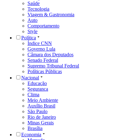
Saúde
Tecnologia
Viagem & Gastronomia
Auto
Comportamento
Style
Política
Índice CNN
Governo Lula
Câmara dos Deputados
Senado Federal
Supremo Tribunal Federal
Políticas Públicas
Nacional
Educação
Segurança
Clima
Meio Ambiente
Auxílio Brasil
São Paulo
Rio de Janeiro
Minas Gerais
Brasília
Economia