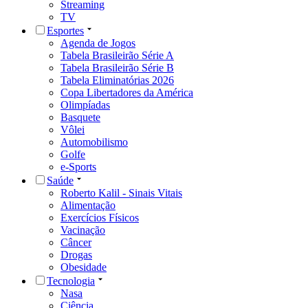
Streaming
TV
Esportes
Agenda de Jogos
Tabela Brasileirão Série A
Tabela Brasileirão Série B
Tabela Eliminatórias 2026
Copa Libertadores da América
Olimpíadas
Basquete
Vôlei
Automobilismo
Golfe
e-Sports
Saúde
Roberto Kalil - Sinais Vitais
Alimentação
Exercícios Físicos
Vacinação
Câncer
Drogas
Obesidade
Tecnologia
Nasa
Ciência