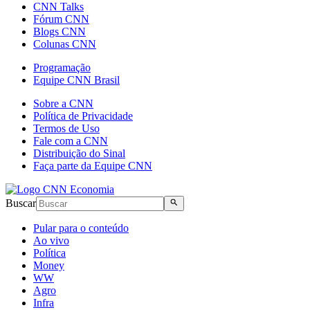
CNN Talks
Fórum CNN
Blogs CNN
Colunas CNN
Programação
Equipe CNN Brasil
Sobre a CNN
Política de Privacidade
Termos de Uso
Fale com a CNN
Distribuição do Sinal
Faça parte da Equipe CNN
Buscar
Pular para o conteúdo
Ao vivo
Política
Money
WW
Agro
Infra