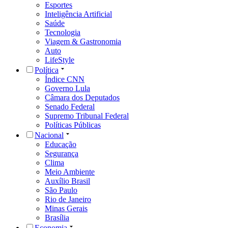
Esportes
Inteligência Artificial
Saúde
Tecnologia
Viagem & Gastronomia
Auto
LifeStyle
Política
Índice CNN
Governo Lula
Câmara dos Deputados
Senado Federal
Supremo Tribunal Federal
Políticas Públicas
Nacional
Educação
Segurança
Clima
Meio Ambiente
Auxílio Brasil
São Paulo
Rio de Janeiro
Minas Gerais
Brasília
Economia