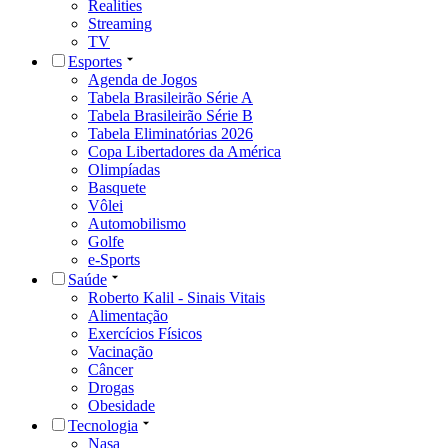
Realities
Streaming
TV
Esportes
Agenda de Jogos
Tabela Brasileirão Série A
Tabela Brasileirão Série B
Tabela Eliminatórias 2026
Copa Libertadores da América
Olimpíadas
Basquete
Vôlei
Automobilismo
Golfe
e-Sports
Saúde
Roberto Kalil - Sinais Vitais
Alimentação
Exercícios Físicos
Vacinação
Câncer
Drogas
Obesidade
Tecnologia
Nasa