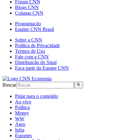
Fórum CNN
Blogs CNN
Colunas CNN
Programação
Equipe CNN Brasil
Sobre a CNN
Política de Privacidade
Termos de Uso
Fale com a CNN
Distribuição do Sinal
Faça parte da Equipe CNN
Buscar
Pular para o conteúdo
Ao vivo
Política
Money
WW
Agro
Infra
Esportes