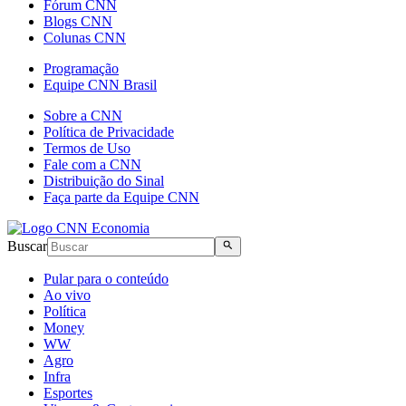
Fórum CNN
Blogs CNN
Colunas CNN
Programação
Equipe CNN Brasil
Sobre a CNN
Política de Privacidade
Termos de Uso
Fale com a CNN
Distribuição do Sinal
Faça parte da Equipe CNN
Buscar
Pular para o conteúdo
Ao vivo
Política
Money
WW
Agro
Infra
Esportes