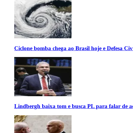
Ciclone bomba chega ao Brasil hoje e Defesa Civi
Lindbergh baixa tom e busca PL para falar de ac