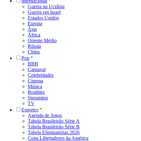
Internacional
Guerra na Ucrânia
Guerra em Israel
Estados Unidos
Europa
Ásia
África
Oriente Médio
Rússia
China
Pop
BBB
Carnaval
Celebridades
Cinema
Música
Realities
Streaming
TV
Esportes
Agenda de Jogos
Tabela Brasileirão Série A
Tabela Brasileirão Série B
Tabela Eliminatórias 2026
Copa Libertadores da América