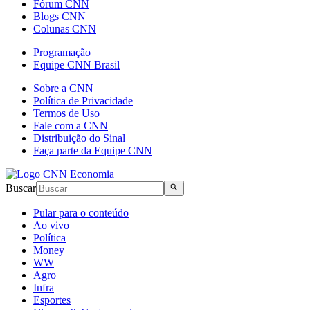
Fórum CNN
Blogs CNN
Colunas CNN
Programação
Equipe CNN Brasil
Sobre a CNN
Política de Privacidade
Termos de Uso
Fale com a CNN
Distribuição do Sinal
Faça parte da Equipe CNN
Buscar
Pular para o conteúdo
Ao vivo
Política
Money
WW
Agro
Infra
Esportes