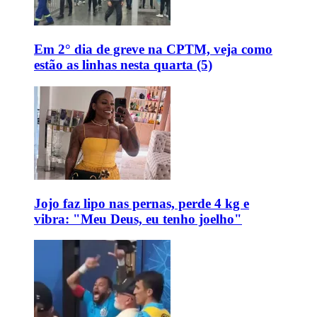
Em 2° dia de greve na CPTM, veja como
estão as linhas nesta quarta (5)
Jojo faz lipo nas pernas, perde 4 kg e
vibra: "Meu Deus, eu tenho joelho"