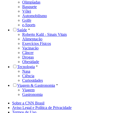
Olimpíadas
Basquete
Vôlei
Automobilismo
Golfe
e-Sports
Saúde
Roberto Kalil - Sinais Vitais
Alimentação
Exercícios Físicos
Vacinação
Câncer
Drogas
Obesidade
Tecnologia
Nasa
Ciência
Curiosidades
Viagem & Gastronomia
Viagem
Gastronomia
Sobre a CNN Brasil
Aviso Legal e Política de Privacidade
Termos de Uso