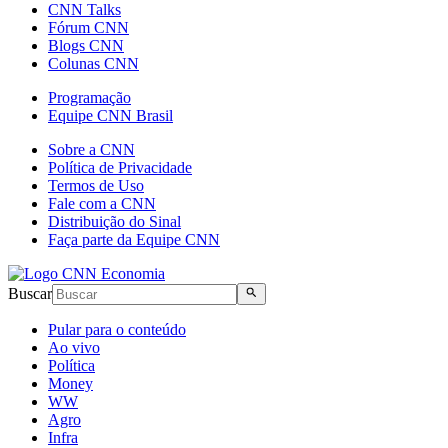
CNN Talks
Fórum CNN
Blogs CNN
Colunas CNN
Programação
Equipe CNN Brasil
Sobre a CNN
Política de Privacidade
Termos de Uso
Fale com a CNN
Distribuição do Sinal
Faça parte da Equipe CNN
Buscar
Pular para o conteúdo
Ao vivo
Política
Money
WW
Agro
Infra