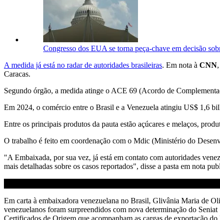
Congresso dos EUA se torna peça-chave em decisão sobre
A medida já está no radar de autoridades brasileiras
. Em nota à
CNN
Caracas.
Segundo órgão, a medida atinge o ACE 69 (Acordo de Complementação
Em 2024, o comércio entre o Brasil e a Venezuela atingiu US$ 1,6 bil
Entre os principais produtos da pauta estão açúcares e melaços, produ
O trabalho é feito em coordenação com o Mdic (Ministério do Desenv
"A Embaixada, por sua vez, já está em contato com autoridades venez
mais detalhadas sobre os casos reportados", disse a pasta em nota publ
Em carta à embaixadora venezuelana no Brasil, Glivânia Maria de Oli
venezuelanos foram surpreendidos com nova determinação do Seniat [
Certificados de Origem que acompanham as cargas de exportação do 