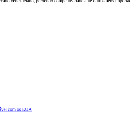
mercado venezuelano, perdendo competitividade ante outros bens importa
itável com os EUA