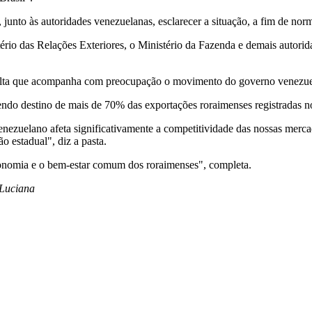
to às autoridades venezuelanas, esclarecer a situação, a fim de norma
io das Relações Exteriores, o Ministério da Fazenda e demais autoridad
alta que acompanha com preocupação o movimento do governo venezuel
sendo destino de mais de 70% das exportações roraimenses registradas n
ezuelano afeta significativamente a competitividade das nossas mercad
 estadual", diz a pasta.
conomia e o bem-estar comum dos roraimenses", completa.
 Luciana