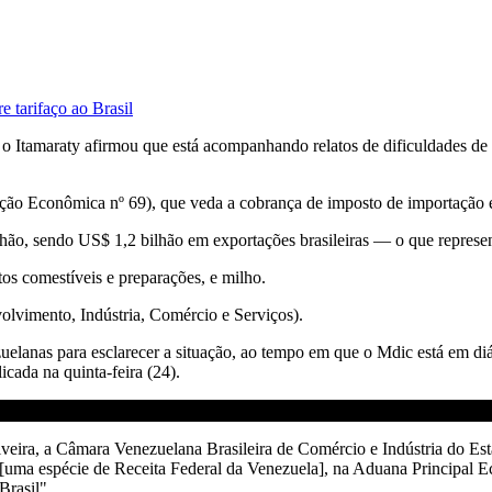
 tarifaço ao Brasil
, o Itamaraty afirmou que está acompanhando relatos de dificuldades de 
 Econômica nº 69), que veda a cobrança de imposto de importação en
hão, sendo US$ 1,2 bilhão em exportações brasileiras — o que represen
tos comestíveis e preparações, e milho.
olvimento, Indústria, Comércio e Serviços).
uelanas para esclarecer a situação, ao tempo em que o Mdic está em diá
icada na quinta-feira (24).
veira, a Câmara Venezuelana Brasileira de Comércio e Indústria do Est
uma espécie de Receita Federal da Venezuela], na Aduana Principal Eco
Brasil".