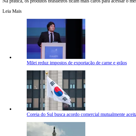
Na prática, os produtos brasileiros ficam mais caros para acessar o 
Leia Mais
Milei reduz impostos de exportação de carne e grãos
Coreia do Sul busca acordo comercial mutualmente ace