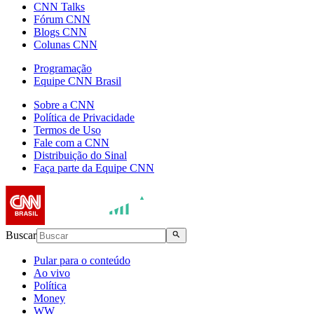
CNN Talks
Fórum CNN
Blogs CNN
Colunas CNN
Programação
Equipe CNN Brasil
Sobre a CNN
Política de Privacidade
Termos de Uso
Fale com a CNN
Distribuição do Sinal
Faça parte da Equipe CNN
Buscar
Pular para o conteúdo
Ao vivo
Política
Money
WW