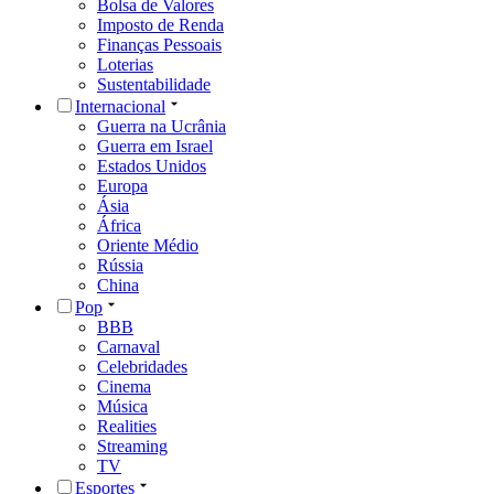
Bolsa de Valores
Imposto de Renda
Finanças Pessoais
Loterias
Sustentabilidade
Internacional
Guerra na Ucrânia
Guerra em Israel
Estados Unidos
Europa
Ásia
África
Oriente Médio
Rússia
China
Pop
BBB
Carnaval
Celebridades
Cinema
Música
Realities
Streaming
TV
Esportes