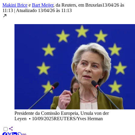
Makini Brice
e
Bart Meijer
, da Reuters
, em Bruxelas
13/04/26 às
11:13
|
Atualizado
13/04/26 às 11:13
Presidente da Comissão Europeia, Ursula von der
Leyen
•
10/09/2025REUTERS/Yves Herman