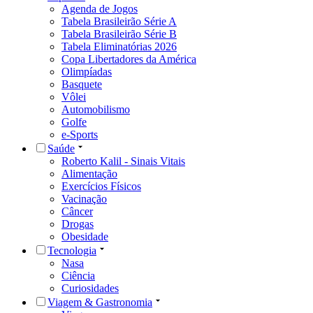
Agenda de Jogos
Tabela Brasileirão Série A
Tabela Brasileirão Série B
Tabela Eliminatórias 2026
Copa Libertadores da América
Olimpíadas
Basquete
Vôlei
Automobilismo
Golfe
e-Sports
Saúde
Roberto Kalil - Sinais Vitais
Alimentação
Exercícios Físicos
Vacinação
Câncer
Drogas
Obesidade
Tecnologia
Nasa
Ciência
Curiosidades
Viagem & Gastronomia