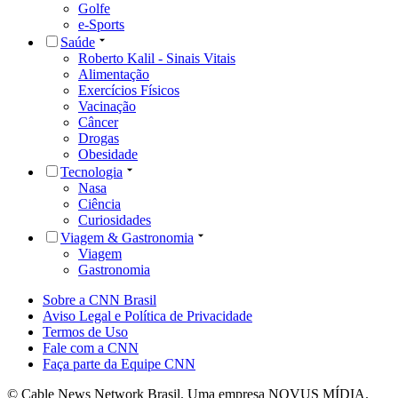
Golfe
e-Sports
Saúde
Roberto Kalil - Sinais Vitais
Alimentação
Exercícios Físicos
Vacinação
Câncer
Drogas
Obesidade
Tecnologia
Nasa
Ciência
Curiosidades
Viagem & Gastronomia
Viagem
Gastronomia
Sobre a CNN Brasil
Aviso Legal e Política de Privacidade
Termos de Uso
Fale com a CNN
Faça parte da Equipe CNN
© Cable News Network Brasil. Uma empresa NOVUS MÍDIA.