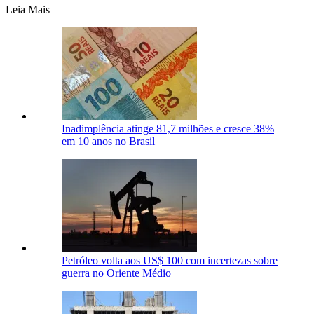
Leia Mais
Inadimplência atinge 81,7 milhões e cresce 38%
em 10 anos no Brasil
Petróleo volta aos US$ 100 com incertezas sobre
guerra no Oriente Médio