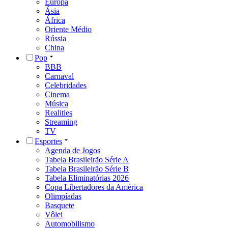
Europa
Ásia
África
Oriente Médio
Rússia
China
Pop
BBB
Carnaval
Celebridades
Cinema
Música
Realities
Streaming
TV
Esportes
Agenda de Jogos
Tabela Brasileirão Série A
Tabela Brasileirão Série B
Tabela Eliminatórias 2026
Copa Libertadores da América
Olimpíadas
Basquete
Vôlei
Automobilismo