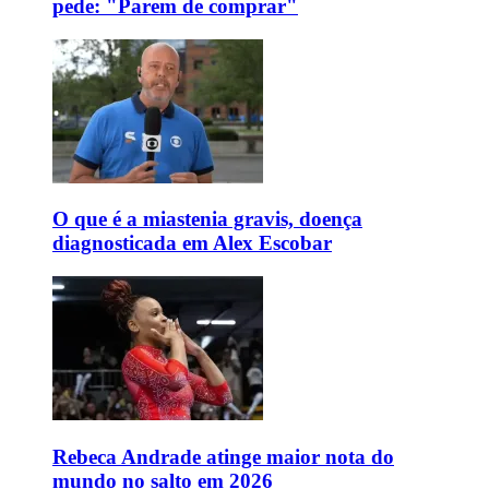
pede: "Parem de comprar"
O que é a miastenia gravis, doença
diagnosticada em Alex Escobar
Rebeca Andrade atinge maior nota do
mundo no salto em 2026