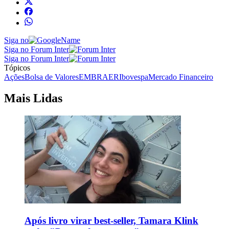
Siga no
Siga no Forum Inter
Siga no Forum Inter
Tópicos
Ações
Bolsa de Valores
EMBRAER
Ibovespa
Mercado Financeiro
Mais Lidas
Após livro virar best-seller, Tamara Klink