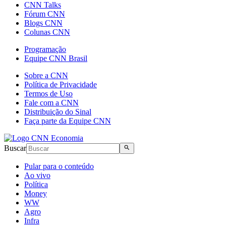
CNN Talks
Fórum CNN
Blogs CNN
Colunas CNN
Programação
Equipe CNN Brasil
Sobre a CNN
Política de Privacidade
Termos de Uso
Fale com a CNN
Distribuição do Sinal
Faça parte da Equipe CNN
Buscar
Pular para o conteúdo
Ao vivo
Política
Money
WW
Agro
Infra