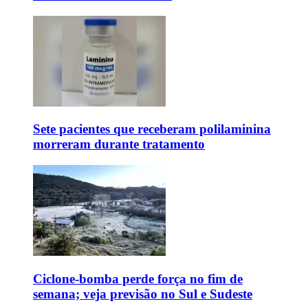
Sete pacientes que receberam polilaminina
morreram durante tratamento
Ciclone-bomba perde força no fim de
semana; veja previsão no Sul e Sudeste