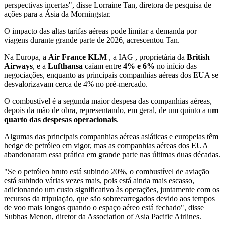
perspectivas incertas", disse Lorraine Tan, diretora de pesquisa de
ações para a Ásia da Morningstar.
O impacto das altas tarifas aéreas pode limitar a demanda por
viagens durante grande parte de 2026, acrescentou Tan.
Na Europa, a
Air
France
KLM
, a IAG , proprietária da
British
Airways
, e a
Lufthansa
caíam entre
4% e 6%
no início das
negociações, enquanto as principais companhias aéreas dos EUA se
desvalorizavam cerca de 4% no pré-mercado.
O combustível é a segunda maior despesa das companhias aéreas,
depois da mão de obra, representando, em geral, de um quinto a u
m
quarto das despesas operacionais
.
Algumas das principais companhias aéreas asiáticas e europeias têm
hedge de petróleo em vigor, mas as companhias aéreas dos EUA
abandonaram essa prática em grande parte nas últimas duas décadas.
"Se o petróleo bruto está subindo 20%, o combustível de aviação
está subindo várias vezes mais, pois está ainda mais escasso,
adicionando um custo significativo às operações, juntamente com os
recursos da tripulação, que são sobrecarregados devido aos tempos
de voo mais longos quando o espaço aéreo está fechado", disse
Subhas Menon, diretor da Association of Asia Pacific Airlines.