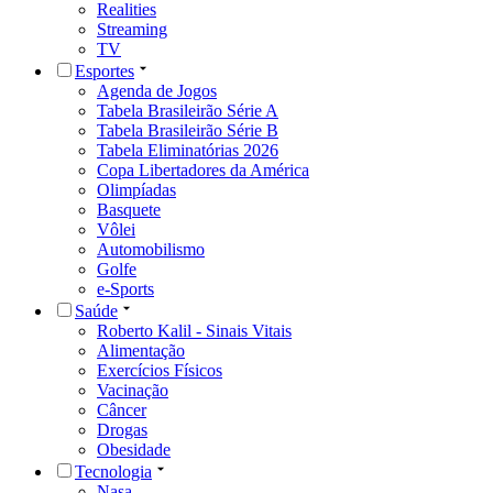
Realities
Streaming
TV
Esportes
Agenda de Jogos
Tabela Brasileirão Série A
Tabela Brasileirão Série B
Tabela Eliminatórias 2026
Copa Libertadores da América
Olimpíadas
Basquete
Vôlei
Automobilismo
Golfe
e-Sports
Saúde
Roberto Kalil - Sinais Vitais
Alimentação
Exercícios Físicos
Vacinação
Câncer
Drogas
Obesidade
Tecnologia
Nasa