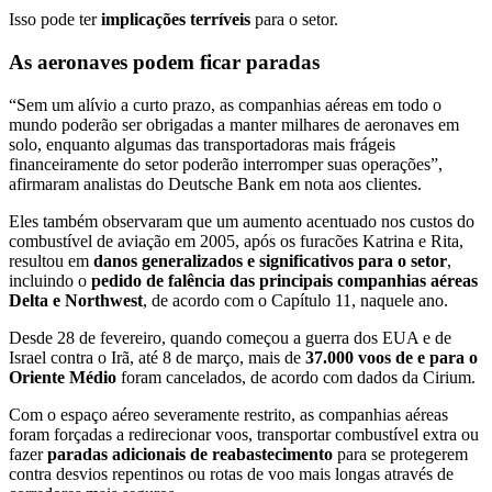
Isso pode ter
implicações terríveis
para o setor.
As aeronaves podem ficar paradas
“Sem um alívio a curto prazo, as companhias aéreas em todo o
mundo poderão ser obrigadas a manter milhares de aeronaves em
solo, enquanto algumas das transportadoras mais frágeis
financeiramente do setor poderão interromper suas operações”,
afirmaram analistas do Deutsche Bank em nota aos clientes.
Eles também observaram que um aumento acentuado nos custos do
combustível de aviação em 2005, após os furacões Katrina e Rita,
resultou em
danos generalizados e significativos para o setor
,
incluindo o
pedido de falência das principais companhias aéreas
Delta
e
Northwest
, de acordo com o Capítulo 11, naquele ano.
Desde 28 de fevereiro, quando começou a guerra dos EUA e de
Israel contra o Irã, até 8 de março, mais de
37.000 voos de e para o
Oriente Médio
foram cancelados, de acordo com dados da Cirium.
Com o espaço aéreo severamente restrito, as companhias aéreas
foram forçadas a redirecionar voos, transportar combustível extra ou
fazer
paradas adicionais de reabastecimento
para se protegerem
contra desvios repentinos ou rotas de voo mais longas através de