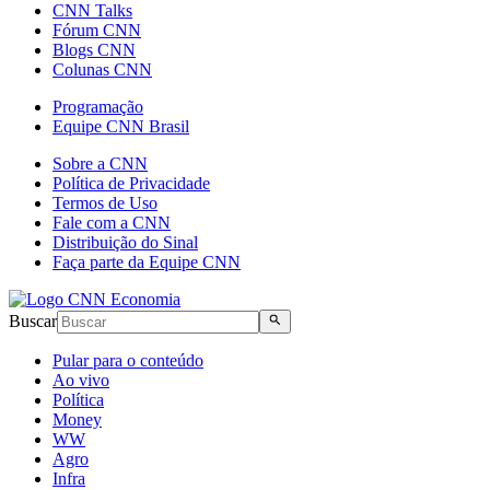
CNN Talks
Fórum CNN
Blogs CNN
Colunas CNN
Programação
Equipe CNN Brasil
Sobre a CNN
Política de Privacidade
Termos de Uso
Fale com a CNN
Distribuição do Sinal
Faça parte da Equipe CNN
Buscar
Pular para o conteúdo
Ao vivo
Política
Money
WW
Agro
Infra