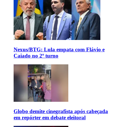
Nexus/BTG: Lula empata com Flávio e
Caiado no 2º turno
Globo demite cinegrafista após cabeçada
em repórter em debate eleitoral