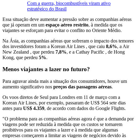
Com a guerra, biocombustíveis viram ativo
estratégico do Brasil
Essa situação deve aumentar a pressão sobre as companhias aéreas
que já operam em um
espaço aéreo restrito
, à medida que os
viajantes se esforçam para evitar o conflito no Oriente Médio.
Na Ásia, as companhias aéreas que sofreram o impacto dos temores
dos investidores foram a Korean Air Lines , que caiu
8,6%
, a Air
New Zealand , que perdeu
7,8%
, e a Cathay Pacific , de Hong
Kong, que perdeu
5%
.
Menos viajantes a lazer no futuro?
Para agravar ainda mais a situação dos consumidores, houve um
aumento significativo nos
preços das passagens aéreas
.
Os voos diretos de Seul para Londres em 11 de março com a
Korean Air Lines, por exemplo, passaram de US$ 564 sete dias
antes para
US$ 4.359
, de acordo com dados do Google Flights.
"O problema para as companhias aéreas agora é que a demanda por
viagens pode ser reduzida à medida que os custos se tornarem
proibitivos para os viajantes a lazer e à medida que algumas
empresas começarem a limitar as viagens de negócios devido às