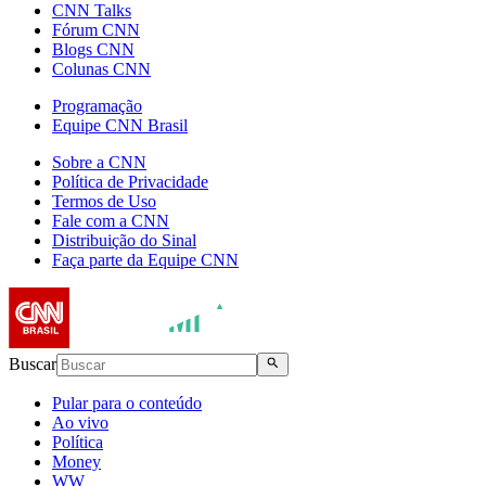
CNN Talks
Fórum CNN
Blogs CNN
Colunas CNN
Programação
Equipe CNN Brasil
Sobre a CNN
Política de Privacidade
Termos de Uso
Fale com a CNN
Distribuição do Sinal
Faça parte da Equipe CNN
Buscar
Pular para o conteúdo
Ao vivo
Política
Money
WW