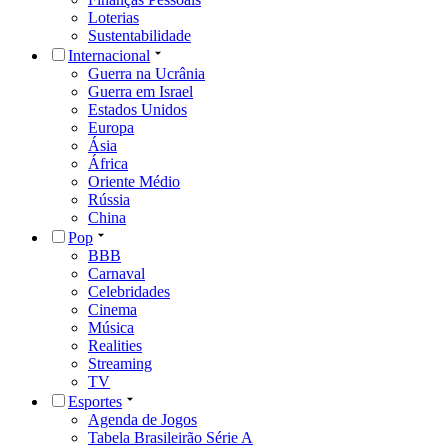
Loterias
Sustentabilidade
Internacional
Guerra na Ucrânia
Guerra em Israel
Estados Unidos
Europa
Ásia
África
Oriente Médio
Rússia
China
Pop
BBB
Carnaval
Celebridades
Cinema
Música
Realities
Streaming
TV
Esportes
Agenda de Jogos
Tabela Brasileirão Série A