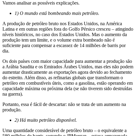
Vamos analisar as possíveis explicações.
1) O mundo está bombeando mais petróleo.
A produção de petróleo bruto nos Estados Unidos, na América
Latina e em outras regiões fora do Golfo Pérsico cresceu – atingindo
níveis históricos, no caso dos Estados Unidos. Mas o aumento da
produção tem um limite, e o volume extra bombeado não é
suficiente para compensar a escassez de 14 milhões de barris por
dia.
Os dois países com maior capacidade para aumentar a produção são
a Arábia Saudita e os Emirados Árabes Unidos, mas eles não podem
aumentar drasticamente as exportações agora devido ao fechamento
do estreito. Além disso, as refinarias globais que transformam o
petróleo em combustíveis úteis, como a gasolina, estão
operando em
capacidade máxima ou próxima dela
(se não tiverem sido destruídas
na guerra).
Portanto, essa é fácil de descartar: não se trata de um aumento na
produção.
2) Há muito petróleo disponível.
Uma quantidade considerável de petróleo bruto – o equivalente a
580 milhões de barris, segundo o JPMorgan – estava armazenada