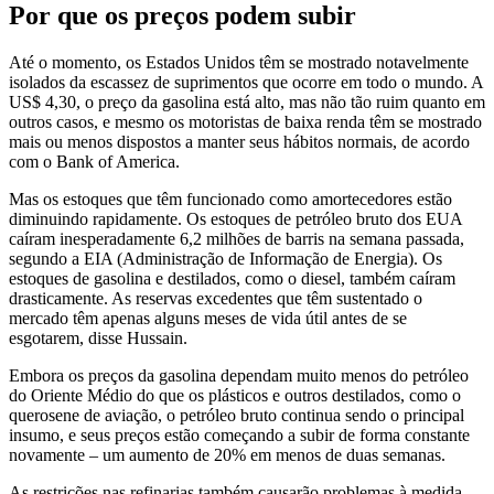
Por que os preços podem subir
Até o momento, os Estados Unidos têm se mostrado notavelmente
isolados da escassez de suprimentos que ocorre em todo o mundo. A
US$ 4,30, o preço da gasolina está alto, mas não tão ruim quanto em
outros casos, e mesmo os motoristas de baixa renda têm se mostrado
mais ou menos dispostos a manter seus hábitos normais, de acordo
com o Bank of America.
Mas os estoques que têm funcionado como amortecedores estão
diminuindo rapidamente. Os estoques de petróleo bruto dos EUA
caíram inesperadamente 6,2 milhões de barris na semana passada,
segundo a EIA (Administração de Informação de Energia). Os
estoques de gasolina e destilados, como o diesel, também caíram
drasticamente. As reservas excedentes que têm sustentado o
mercado têm apenas alguns meses de vida útil antes de se
esgotarem, disse Hussain.
Embora os preços da gasolina dependam muito menos do petróleo
do Oriente Médio do que os plásticos e outros destilados, como o
querosene de aviação, o petróleo bruto continua sendo o principal
insumo, e seus preços estão começando a subir de forma constante
novamente – um aumento de 20% em menos de duas semanas.
As restrições nas refinarias também causarão problemas à medida