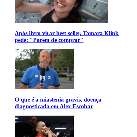
Após livro virar best-seller, Tamara Klink
pede: "Parem de comprar"
O que é a miastenia gravis, doença
diagnosticada em Alex Escobar