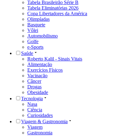
Tabela Brasileirão Série B
Tabela Eliminatórias 2026
Copa Libertadores da América
Olimpíadas
Basquete
Vôlei
Automobilismo
Golfe
e-Sports
Saúde
Roberto Kalil - Sinais Vitais
Alimentação
Exercícios Físicos
Vacinação
Câncer
Drogas
Obesidade
Tecnologia
Nasa
Ciência
Curiosidades
Viagem & Gastronomia
Viagem
Gastronomia