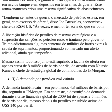
em navios-tanque e em depósitos em terra antes da guerra. Esse
armazenamento criou uma reserva significativa de abastecimento.
“Lembrem-se: antes da guerra, o mercado de petróleo estava, em
geral, com excesso de oferta”, disse Joe Brusuelas, economista-
chefe da RSM US. “Às vezes, é melhor ter sorte do que ser bom.”
A liberação histórica de petróleo de reservas estratégicas e
a
suspensão das sanções
ao petróleo russo e iraniano pelo governo
Trump adicionaram algumas centenas de milhões de barris extras à
cadeia de suprimentos, proporcionando ao mercado um alívio
adicional, ainda que temporário.
Mesmo assim, tudo isso junto está suprindo a lacuna de oferta em
apenas cerca de 8 milhões de barris por dia, de acordo com Natasha
Kaneva, chefe de estratégia global de commodities do JPMorgan.
3) A demanda por petróleo está caindo.
A demanda também caiu – em pelo menos 4,3 milhões de barris por
dia, segundo o JPMorgan. Em contraste, a destruição da demanda
durante a crise financeira global de 2009 foi de apenas 2,5 milhões
de barris por dia, mesmo depois do petróleo ter subido acima de
US$ 140 por barril.