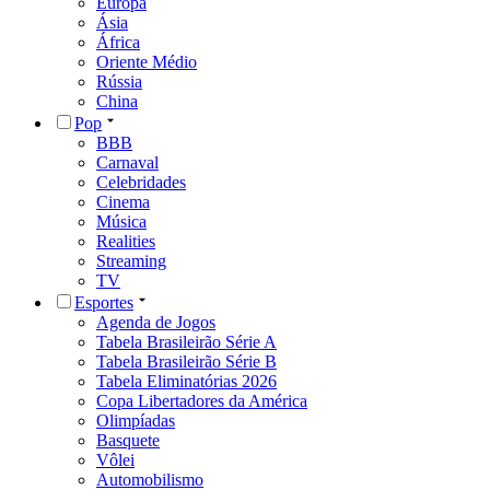
Europa
Ásia
África
Oriente Médio
Rússia
China
Pop
BBB
Carnaval
Celebridades
Cinema
Música
Realities
Streaming
TV
Esportes
Agenda de Jogos
Tabela Brasileirão Série A
Tabela Brasileirão Série B
Tabela Eliminatórias 2026
Copa Libertadores da América
Olimpíadas
Basquete
Vôlei
Automobilismo