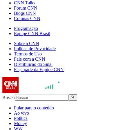
CNN Talks
Fórum CNN
Blogs CNN
Colunas CNN
Programação
Equipe CNN Brasil
Sobre a CNN
Política de Privacidade
Termos de Uso
Fale com a CNN
Distribuição do Sinal
Faça parte da Equipe CNN
Buscar
Pular para o conteúdo
Ao vivo
Política
Money
WW