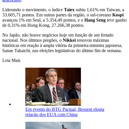
Liderando o movimento, o índice
Taiex
subiu 1,61% em Taiwan, a
33.605,71 pontos. Em outras partes da região, o sul-coreano
Kospi
avançou 1% em Seul, a 5.354,49 pontos, e o
Hang
Seng
teve ganho
de 0,31% em Hong Kong, 27.266,38 pontos.
No Japão, não houve negócios hoje em função de um feriado
nacional. Nos últimos pregões, o
Nikkei
renovou máximas
históricas em reação à ampla vitória da primeira-ministra japonesa,
Sanae Takaichi, nas eleições legislativas do último fim de semana.
Leia Mais
Em evento do BTG Pactual, Bessent elogia
relação dos EUA com China