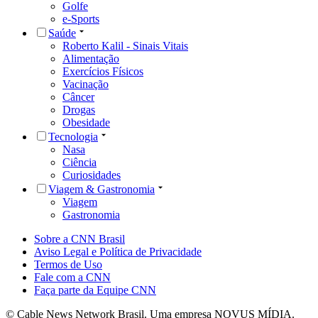
Golfe
e-Sports
Saúde
Roberto Kalil - Sinais Vitais
Alimentação
Exercícios Físicos
Vacinação
Câncer
Drogas
Obesidade
Tecnologia
Nasa
Ciência
Curiosidades
Viagem & Gastronomia
Viagem
Gastronomia
Sobre a CNN Brasil
Aviso Legal e Política de Privacidade
Termos de Uso
Fale com a CNN
Faça parte da Equipe CNN
© Cable News Network Brasil. Uma empresa NOVUS MÍDIA.