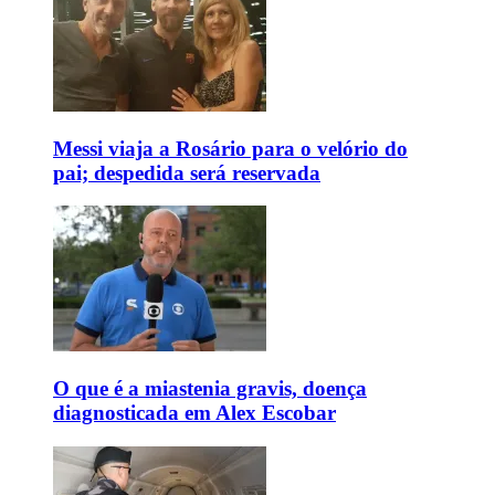
Messi viaja a Rosário para o velório do
pai; despedida será reservada
O que é a miastenia gravis, doença
diagnosticada em Alex Escobar