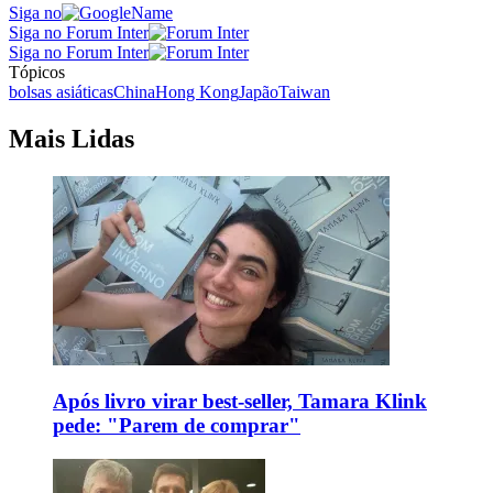
Siga no
Siga no Forum Inter
Siga no Forum Inter
Tópicos
bolsas asiáticas
China
Hong Kong
Japão
Taiwan
Mais Lidas
Após livro virar best-seller, Tamara Klink
pede: "Parem de comprar"