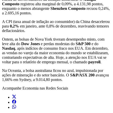
Composto
registrou alta marginal de 0,09%, a 4.131,98 pontos,
enquanto o menos abrangente
Shenzhen
Composto
recuou 0,24%,
a 2.695,16 pontos.
A CPI (taxa anual de inflação ao consumidor) da China desacelerou
para
0,2%
em janeiro, ante 0,8% de dezembro, reavivando temores
deflacionários.
Ontem, as bolsas de Nova York tiveram desempenho misto, com
leve alta do
Dow
Jones
e perdas modestas do
S&P 500
e do
Nasdaq
, após indícios de consumo fraco nos EUA. Em dezembro,
as vendas no varejo da maior economia do mundo se estabilizaram,
contrariando expectativas de alta. Hoje, a atenção nos EUA vai se
voltar para o relatório de emprego mensal, o chamado
payroll
.
Na Oceania, a bolsa australiana ficou no azul, impulsionada por
ações de mineração e do setor bancário. O
S&P/ASX 200
avançou
1,66% em Sydney, a 9.014,80 pontos.
Acompanhe
Economia
nas Redes Sociais