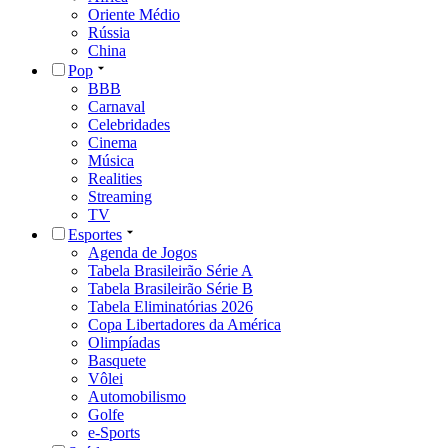
Oriente Médio
Rússia
China
Pop
BBB
Carnaval
Celebridades
Cinema
Música
Realities
Streaming
TV
Esportes
Agenda de Jogos
Tabela Brasileirão Série A
Tabela Brasileirão Série B
Tabela Eliminatórias 2026
Copa Libertadores da América
Olimpíadas
Basquete
Vôlei
Automobilismo
Golfe
e-Sports