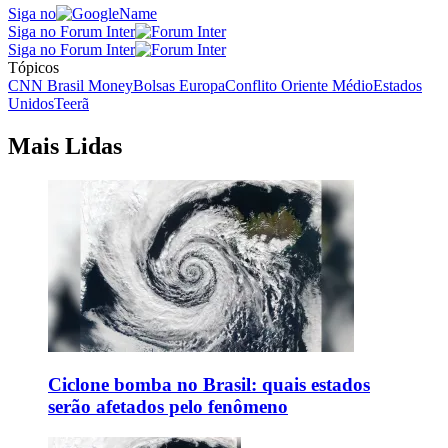
Siga no
Siga no Forum Inter
Siga no Forum Inter
Tópicos
CNN Brasil Money
Bolsas Europa
Conflito Oriente Médio
Estados
Unidos
Teerã
Mais Lidas
Ciclone bomba no Brasil: quais estados
serão afetados pelo fenômeno