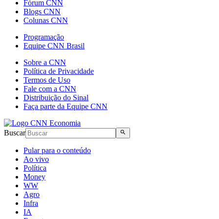
Fórum CNN
Blogs CNN
Colunas CNN
Programação
Equipe CNN Brasil
Sobre a CNN
Política de Privacidade
Termos de Uso
Fale com a CNN
Distribuição do Sinal
Faça parte da Equipe CNN
Buscar
Pular para o conteúdo
Ao vivo
Política
Money
WW
Agro
Infra
IA