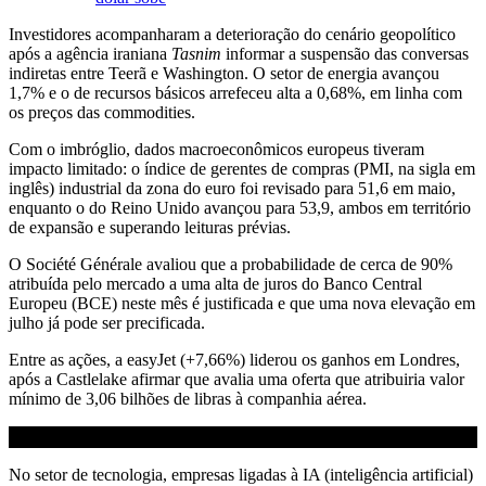
Investidores acompanharam a deterioração do cenário geopolítico
após a agência iraniana
Tasnim
informar a suspensão das conversas
indiretas entre Teerã e Washington. O setor de energia avançou
1,7% e o de recursos básicos arrefeceu alta a 0,68%, em linha com
os preços das commodities.
Com o imbróglio, dados macroeconômicos europeus tiveram
impacto limitado: o índice de gerentes de compras (PMI, na sigla em
inglês) industrial da zona do euro foi revisado para 51,6 em maio,
enquanto o do Reino Unido avançou para 53,9, ambos em território
de expansão e superando leituras prévias.
O Société Générale avaliou que a probabilidade de cerca de 90%
atribuída pelo mercado a uma alta de juros do Banco Central
Europeu (BCE) neste mês é justificada e que uma nova elevação em
julho já pode ser precificada.
Entre as ações, a easyJet (+7,66%) liderou os ganhos em Londres,
após a Castlelake afirmar que avalia uma oferta que atribuiria valor
mínimo de 3,06 bilhões de libras à companhia aérea.
No setor de tecnologia, empresas ligadas à IA (inteligência artificial)