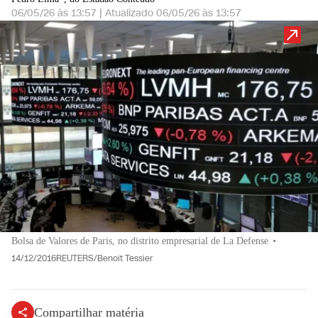
06/05/26 às 13:57
|
Atualizado
06/05/26 às 13:57
Bolsa de Valores de Paris, no distrito empresarial de La Defense
•
14/12/2016REUTERS/Benoit Tessier
Compartilhar matéria