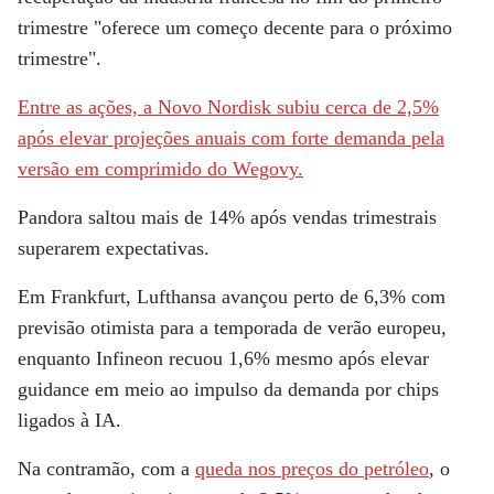
trimestre "oferece um começo decente para o próximo
trimestre".
Entre as ações, a
Novo Nordisk
subiu cerca de 2,5%
após elevar projeções anuais com forte demanda pela
versão em comprimido do Wegovy.
Pandora
saltou mais de 14% após vendas trimestrais
superarem expectativas.
Em Frankfurt,
Lufthansa
avançou perto de 6,3% com
previsão otimista para a temporada de verão europeu,
enquanto Infineon recuou 1,6% mesmo após elevar
guidance em meio ao impulso da demanda por chips
ligados à IA.
Na contramão, com a
queda nos preços do petróleo
, o