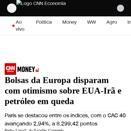
Pular para o conteúdo
Ao
Política
Money
WW
Agro
I
vivo
Bolsas da Europa disparam
com otimismo sobre EUA-Irã e
petróleo em queda
Paris se destacou entre os índices, com o CAC 40
avançando 2,94%, a 8.299,42 pontos
Pedro Lima*, do Estadão Conteúdo