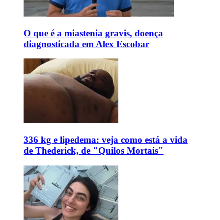
O que é a miastenia gravis, doença
diagnosticada em Alex Escobar
336 kg e lipedema: veja como está a vida
de Thederick, de "Quilos Mortais"