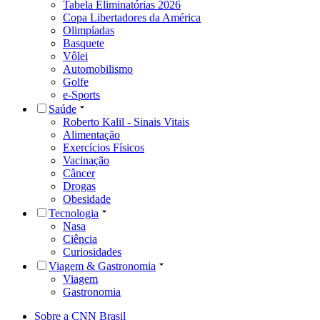
Tabela Eliminatórias 2026
Copa Libertadores da América
Olimpíadas
Basquete
Vôlei
Automobilismo
Golfe
e-Sports
Saúde
Roberto Kalil - Sinais Vitais
Alimentação
Exercícios Físicos
Vacinação
Câncer
Drogas
Obesidade
Tecnologia
Nasa
Ciência
Curiosidades
Viagem & Gastronomia
Viagem
Gastronomia
Sobre a CNN Brasil