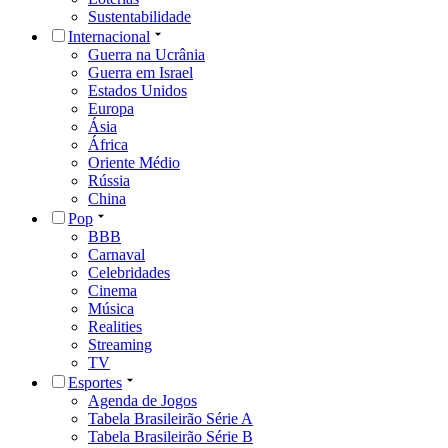
Sustentabilidade
Internacional
Guerra na Ucrânia
Guerra em Israel
Estados Unidos
Europa
Ásia
África
Oriente Médio
Rússia
China
Pop
BBB
Carnaval
Celebridades
Cinema
Música
Realities
Streaming
TV
Esportes
Agenda de Jogos
Tabela Brasileirão Série A
Tabela Brasileirão Série B