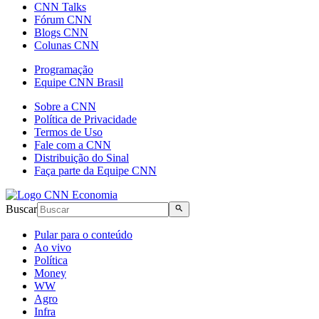
CNN Talks
Fórum CNN
Blogs CNN
Colunas CNN
Programação
Equipe CNN Brasil
Sobre a CNN
Política de Privacidade
Termos de Uso
Fale com a CNN
Distribuição do Sinal
Faça parte da Equipe CNN
Buscar
Pular para o conteúdo
Ao vivo
Política
Money
WW
Agro
Infra