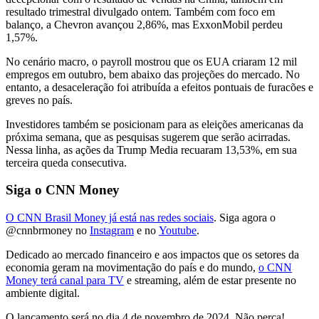
resultado trimestral divulgado ontem. Também com foco em
balanço, a Chevron avançou 2,86%, mas ExxonMobil perdeu
1,57%.
No cenário macro, o payroll mostrou que os EUA criaram 12 mil
empregos em outubro, bem abaixo das projeções do mercado. No
entanto, a desaceleração foi atribuída a efeitos pontuais de furacões e
greves no país.
Investidores também se posicionam para as eleições americanas da
próxima semana, que as pesquisas sugerem que serão acirradas.
Nessa linha, as ações da Trump Media recuaram 13,53%, em sua
terceira queda consecutiva.
Siga o CNN Money
O CNN Brasil Money já está nas redes sociais
. Siga agora o
@cnnbrmoney no
Instagram
e no
Youtube
.
Dedicado ao mercado financeiro e aos impactos que os setores da
economia geram na movimentação do país e do mundo,
o CNN
Money terá canal para TV
e streaming, além de estar presente no
ambiente digital.
O lançamento será no dia 4 de novembro de 2024. Não perca!