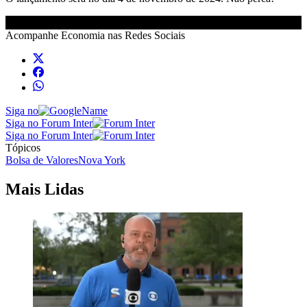
Acompanhe
Economia
nas Redes Sociais
Siga no
Siga no Forum Inter
Siga no Forum Inter
Tópicos
Bolsa de Valores
Nova York
Mais Lidas