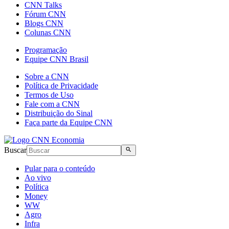
CNN Talks
Fórum CNN
Blogs CNN
Colunas CNN
Programação
Equipe CNN Brasil
Sobre a CNN
Política de Privacidade
Termos de Uso
Fale com a CNN
Distribuição do Sinal
Faça parte da Equipe CNN
Buscar
Pular para o conteúdo
Ao vivo
Política
Money
WW
Agro
Infra