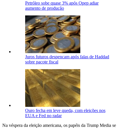
Petróleo sobe quase 3% após Opep adiar
aumento de produção
Juros futuros despencam após falas de Haddad
sobre pacote fiscal
Ouro fecha em leve queda, com eleições nos
EUA e Fed no radar
Na véspera da eleição americana, os papéis da Trump Media se