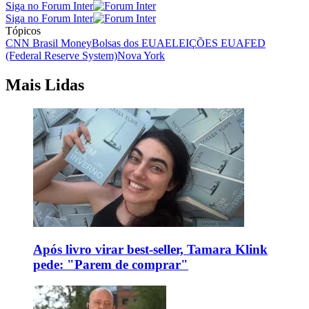
Siga no Forum Inter
Siga no Forum Inter
Tópicos
CNN Brasil Money
Bolsas dos EUA
ELEIÇÕES EUA
FED
(Federal Reserve System)
Nova York
Mais Lidas
Após livro virar best-seller, Tamara Klink
pede: "Parem de comprar"