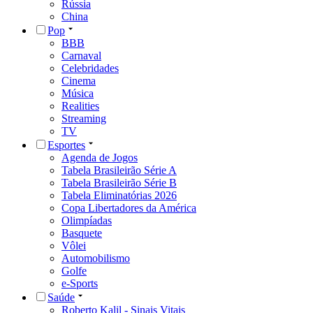
Rússia
China
Pop
BBB
Carnaval
Celebridades
Cinema
Música
Realities
Streaming
TV
Esportes
Agenda de Jogos
Tabela Brasileirão Série A
Tabela Brasileirão Série B
Tabela Eliminatórias 2026
Copa Libertadores da América
Olimpíadas
Basquete
Vôlei
Automobilismo
Golfe
e-Sports
Saúde
Roberto Kalil - Sinais Vitais