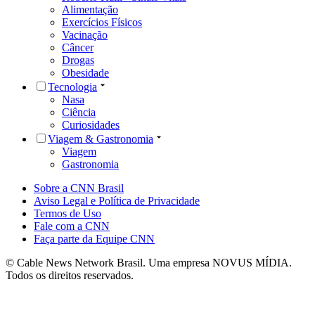
Alimentação
Exercícios Físicos
Vacinação
Câncer
Drogas
Obesidade
Tecnologia
Nasa
Ciência
Curiosidades
Viagem & Gastronomia
Viagem
Gastronomia
Sobre a CNN Brasil
Aviso Legal e Política de Privacidade
Termos de Uso
Fale com a CNN
Faça parte da Equipe CNN
© Cable News Network Brasil. Uma empresa NOVUS MÍDIA.
Todos os direitos reservados.