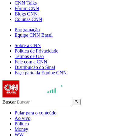
CNN Talks
Fórum CNN
Blogs CNN
Colunas CNN
Programação
Equipe CNN Brasil
Sobre a CNN
Política de Privacidade
Termos de Uso
Fale com a CNN
Distribuição do Sinal
Faça parte da Equipe CNN
Buscar
Pular para o conteúdo
Ao vivo
Política
Money
WW