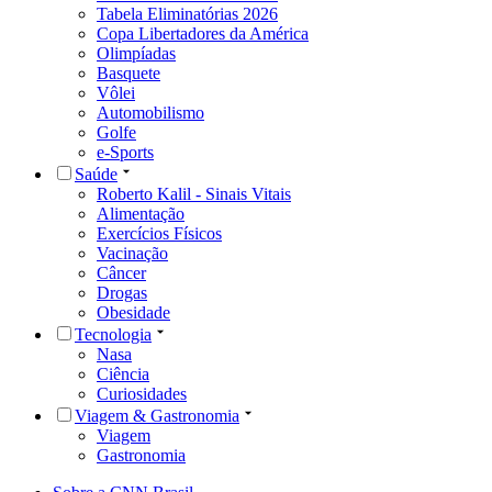
Tabela Eliminatórias 2026
Copa Libertadores da América
Olimpíadas
Basquete
Vôlei
Automobilismo
Golfe
e-Sports
Saúde
Roberto Kalil - Sinais Vitais
Alimentação
Exercícios Físicos
Vacinação
Câncer
Drogas
Obesidade
Tecnologia
Nasa
Ciência
Curiosidades
Viagem & Gastronomia
Viagem
Gastronomia