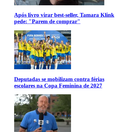
Após livro virar best-seller, Tamara Klink
pede: "Parem de comprar"
Deputadas se mobilizam contra férias
escolares na Copa Feminina de 2027