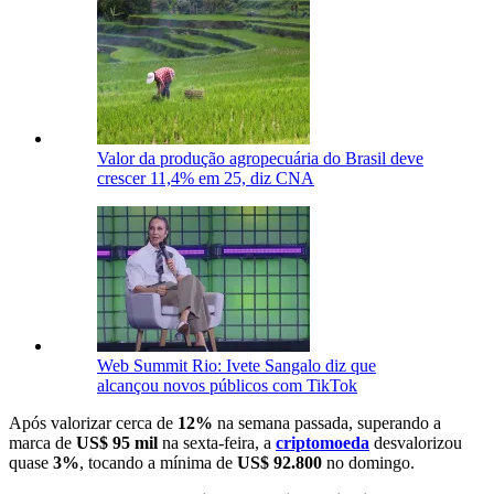
Valor da produção agropecuária do Brasil deve
crescer 11,4% em 25, diz CNA
Web Summit Rio: Ivete Sangalo diz que
alcançou novos públicos com TikTok
Após valorizar cerca de
12%
na semana passada, superando a
marca de
US$ 95 mil
na sexta-feira, a
criptomoeda
desvalorizou
quase
3%
, tocando a mínima de
US$ 92.800
no domingo.