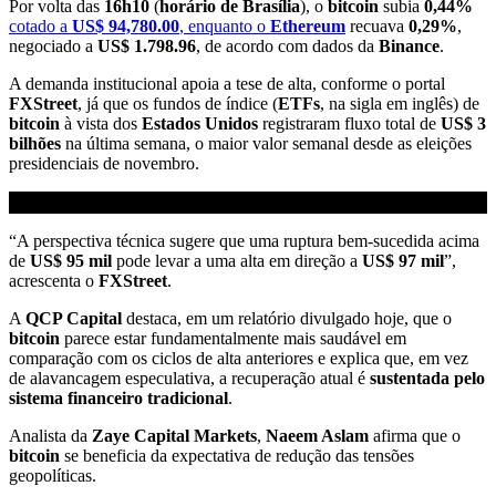
Por volta das
16h10
(
horário de Brasília
), o
bitcoin
subia
0,44%
cotado a
US$ 94,780.00
, enquanto o
Ethereum
recuava
0,29%
,
negociado a
US$ 1.798.96
, de acordo com dados da
Binance
.
A demanda institucional apoia a tese de alta, conforme o portal
FXStreet
, já que os fundos de índice (
ETFs
, na sigla em inglês) de
bitcoin
à vista dos
Estados Unidos
registraram fluxo total de
US$ 3
bilhões
na última semana, o maior valor semanal desde as eleições
presidenciais de novembro.
“A perspectiva técnica sugere que uma ruptura bem-sucedida acima
de
US$ 95 mil
pode levar a uma alta em direção a
US$ 97 mil
”,
acrescenta o
FXStreet
.
A
QCP Capital
destaca, em um relatório divulgado hoje, que o
bitcoin
parece estar fundamentalmente mais saudável em
comparação com os ciclos de alta anteriores e explica que, em vez
de alavancagem especulativa, a recuperação atual é
sustentada pelo
sistema financeiro tradicional
.
Analista da
Zaye Capital Markets
,
Naeem Aslam
afirma que o
bitcoin
se beneficia da expectativa de redução das tensões
geopolíticas.