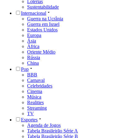
Loterias
Sustentabilidade
Internacional
Guerra na Ucrânia
Guerra em Israel
Estados Unidos
Europa
Ásia
África
Oriente Médio
Rússia
China
Pop
BBB
Carnaval
Celebridades
Cinema
Música
Realities
Streaming
TV
Esportes
Agenda de Jogos
Tabela Brasileirão Série A
Tabela Brasileirão Série B