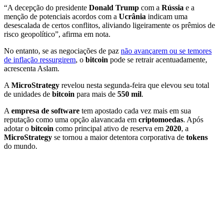
“A decepção do presidente
Donald Trump
com a
Rússia
e a
menção de potenciais acordos com a
Ucrânia
indicam uma
desescalada de certos conflitos, aliviando ligeiramente os prêmios de
risco geopolítico”, afirma em nota.
No entanto, se as negociações de paz
não avançarem ou se temores
de inflação ressurgirem
, o
bitcoin
pode se retrair acentuadamente,
acrescenta Aslam.
A
MicroStrategy
revelou nesta segunda-feira que elevou seu total
de unidades de
bitcoin
para mais de
550 mil
.
A
empresa de software
tem apostado cada vez mais em sua
reputação como uma opção alavancada em
criptomoedas
. Após
adotar o
bitcoin
como principal ativo de reserva em
2020
, a
MicroStrategy
se tornou a maior detentora corporativa de
tokens
do mundo.