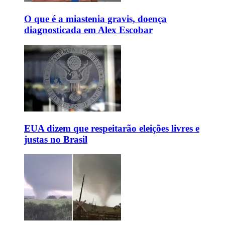
O que é a miastenia gravis, doença
diagnosticada em Alex Escobar
EUA dizem que respeitarão eleições livres e
justas no Brasil