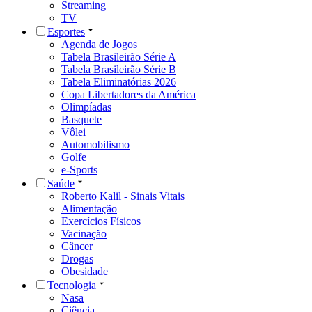
Streaming
TV
Esportes
Agenda de Jogos
Tabela Brasileirão Série A
Tabela Brasileirão Série B
Tabela Eliminatórias 2026
Copa Libertadores da América
Olimpíadas
Basquete
Vôlei
Automobilismo
Golfe
e-Sports
Saúde
Roberto Kalil - Sinais Vitais
Alimentação
Exercícios Físicos
Vacinação
Câncer
Drogas
Obesidade
Tecnologia
Nasa
Ciência