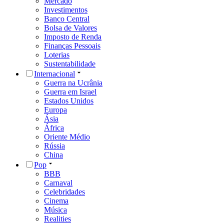
Mercado
Investimentos
Banco Central
Bolsa de Valores
Imposto de Renda
Finanças Pessoais
Loterias
Sustentabilidade
Internacional
Guerra na Ucrânia
Guerra em Israel
Estados Unidos
Europa
Ásia
África
Oriente Médio
Rússia
China
Pop
BBB
Carnaval
Celebridades
Cinema
Música
Realities