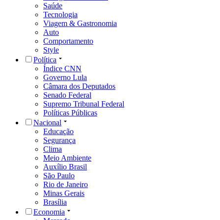
Saúde
Tecnologia
Viagem & Gastronomia
Auto
Comportamento
Style
Política
Índice CNN
Governo Lula
Câmara dos Deputados
Senado Federal
Supremo Tribunal Federal
Políticas Públicas
Nacional
Educação
Segurança
Clima
Meio Ambiente
Auxílio Brasil
São Paulo
Rio de Janeiro
Minas Gerais
Brasília
Economia