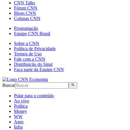
CNN Talks
Fórum CNN
Blogs CNN
Colunas CNN
Programação
Equipe CNN Brasil
Sobre a CNN
Política de Privacidade
Termos de Uso
Fale com a CNN
Distribuição do Sinal
Faça parte da Equipe CNN
Buscar
Pular para o conteúdo
Ao vivo
Política
Money
WW
Agro
Infra