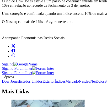
O índice Dow Jones esteve a um passo de confirmar entrada em territó
10% em relação ao recorde de fechamento de 3 de janeiro.
Uma correção é confirmada quando um índice encerra 10% ou mais ab
O Nasdaq cai mais de 16% até agora neste ano.
Acompanhe
Economia
nas Redes Sociais
Siga no
Siga no Forum Inter
Siga no Forum Inter
Tópicos
Dow Jones
Estados Unidos
Exterior
Índices
Mercado
Nasdaq
Negócios
S
Mais Lidas