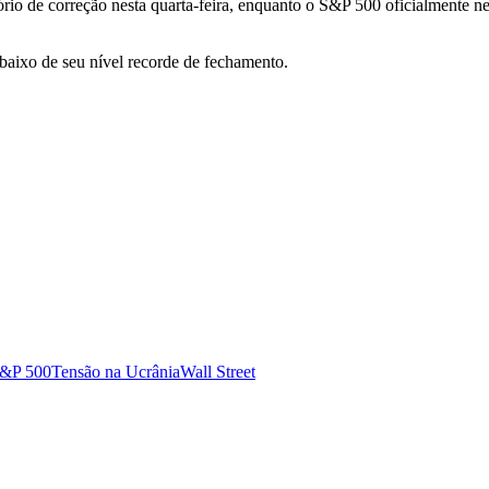
rio de correção nesta quarta-feira, enquanto o S&P 500 oficialmente ne
aixo de seu nível recorde de fechamento.
&P 500
Tensão na Ucrânia
Wall Street