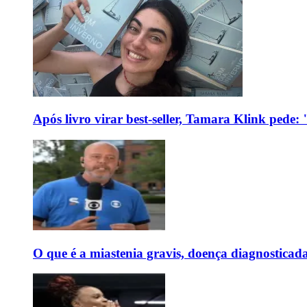
Após livro virar best-seller, Tamara Klink pede
O que é a miastenia gravis, doença diagnostica