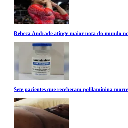
Rebeca Andrade atinge maior nota do mundo no
Sete pacientes que receberam polilaminina mor