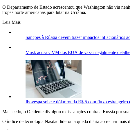
O Departamento de Estado acrescentou que Washington não viu nenhum
tropas norte-americanas para lutar na Ucrânia.
Leia Mais
Sanções à Rússia devem trazer impactos inflacionários ao
Musk acusa CVM dos EUA de vazar ilegalmente detalhes 
Ibovespa sobe e dólar ronda R$ 5 com fluxo estrangeiro 
Mais cedo, o Ocidente divulgou mais sanções contra a Rússia por s
O índice de tecnologia Nasdaq liderou a queda diária ao recuar mais