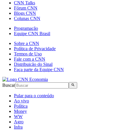
CNN Talks
Fórum CNN
Blogs CNN
Colunas CNN
Programação
Equipe CNN Brasil
Sobre a CNN
Política de Privacidade
Termos de Uso
Fale com a CNN
Distribuição do Sinal
Faça parte da Equipe CNN
Buscar
Pular para o conteúdo
Ao vivo
Política
Money
WW
Agro
Infra