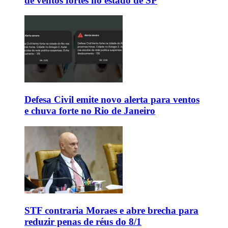
de ventos fortes no estado de SP
Defesa Civil emite novo alerta para ventos
e chuva forte no Rio de Janeiro
STF contraria Moraes e abre brecha para
reduzir penas de réus do 8/1