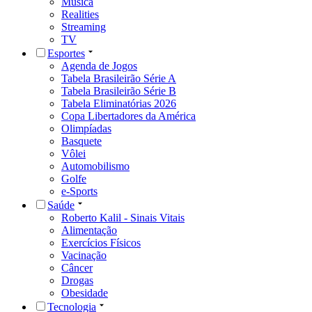
Música
Realities
Streaming
TV
Esportes
Agenda de Jogos
Tabela Brasileirão Série A
Tabela Brasileirão Série B
Tabela Eliminatórias 2026
Copa Libertadores da América
Olimpíadas
Basquete
Vôlei
Automobilismo
Golfe
e-Sports
Saúde
Roberto Kalil - Sinais Vitais
Alimentação
Exercícios Físicos
Vacinação
Câncer
Drogas
Obesidade
Tecnologia