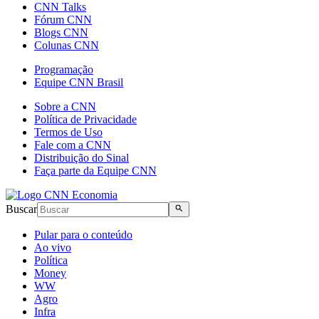
CNN Talks
Fórum CNN
Blogs CNN
Colunas CNN
Programação
Equipe CNN Brasil
Sobre a CNN
Política de Privacidade
Termos de Uso
Fale com a CNN
Distribuição do Sinal
Faça parte da Equipe CNN
Buscar
Pular para o conteúdo
Ao vivo
Política
Money
WW
Agro
Infra