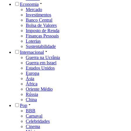
Economia
Mercado
Investimentos
Banco Central
Bolsa de Valores
Imposto de Renda
Finanças Pessoais
Loterias
Sustentabilidade
Internacional
Guerra na Ucrânia
Guerra em Israel
Estados Unidos
Europa
Ásia
África
Oriente Médio
Rússia
China
Pop
BBB
Carnaval
Celebridades
Cinema