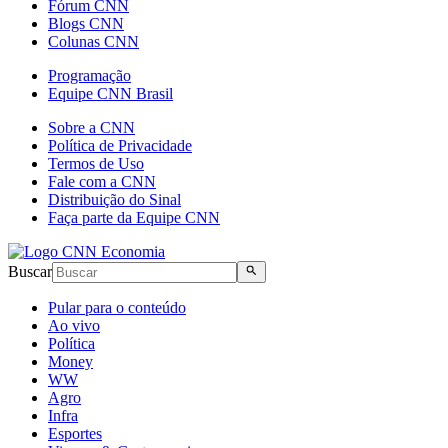
Fórum CNN
Blogs CNN
Colunas CNN
Programação
Equipe CNN Brasil
Sobre a CNN
Política de Privacidade
Termos de Uso
Fale com a CNN
Distribuição do Sinal
Faça parte da Equipe CNN
Buscar
Pular para o conteúdo
Ao vivo
Política
Money
WW
Agro
Infra
Esportes