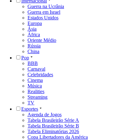
Internacional
Guerra na Ucrânia
Guerra em Israel
Estados Unidos
Europa
Ásia
África
Oriente Médio
Rússia
China
Pop
BBB
Carnaval
Celebridades
Cinema
Música
Realities
Streaming
TV
Esportes
Agenda de Jogos
Tabela Brasileirão Série A
Tabela Brasileirão Série B
Tabela Eliminatórias 2026
Copa Libertadores da América