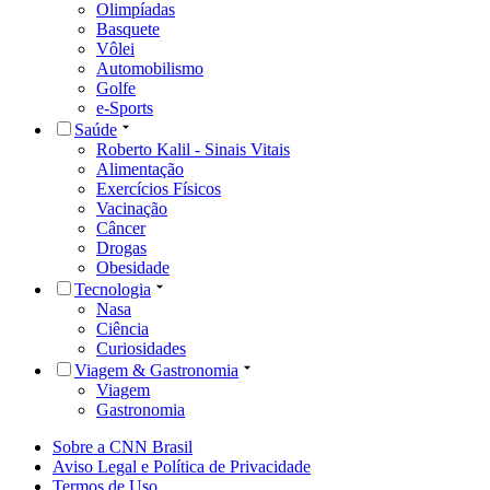
Olimpíadas
Basquete
Vôlei
Automobilismo
Golfe
e-Sports
Saúde
Roberto Kalil - Sinais Vitais
Alimentação
Exercícios Físicos
Vacinação
Câncer
Drogas
Obesidade
Tecnologia
Nasa
Ciência
Curiosidades
Viagem & Gastronomia
Viagem
Gastronomia
Sobre a CNN Brasil
Aviso Legal e Política de Privacidade
Termos de Uso