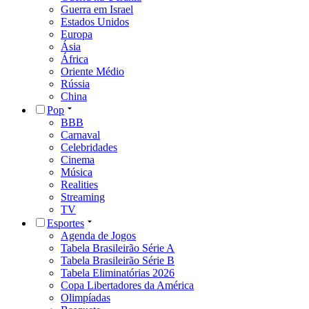
Guerra em Israel
Estados Unidos
Europa
Ásia
África
Oriente Médio
Rússia
China
Pop
BBB
Carnaval
Celebridades
Cinema
Música
Realities
Streaming
TV
Esportes
Agenda de Jogos
Tabela Brasileirão Série A
Tabela Brasileirão Série B
Tabela Eliminatórias 2026
Copa Libertadores da América
Olimpíadas