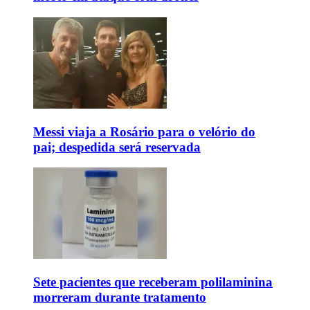
Messi viaja a Rosário para o velório do
pai; despedida será reservada
Sete pacientes que receberam polilaminina
morreram durante tratamento