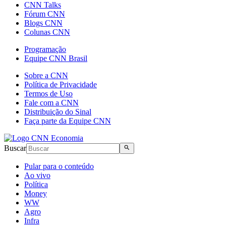
CNN Talks
Fórum CNN
Blogs CNN
Colunas CNN
Programação
Equipe CNN Brasil
Sobre a CNN
Política de Privacidade
Termos de Uso
Fale com a CNN
Distribuição do Sinal
Faça parte da Equipe CNN
Buscar
Pular para o conteúdo
Ao vivo
Política
Money
WW
Agro
Infra