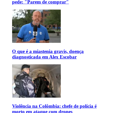
pede: "Parem de comprar"
O que é a miastenia gravis, doença
diagnosticada em Alex Escobar
Violência na Colômbia: chefe de polícia é
morto em ataque com drones