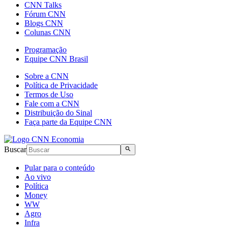
CNN Talks
Fórum CNN
Blogs CNN
Colunas CNN
Programação
Equipe CNN Brasil
Sobre a CNN
Política de Privacidade
Termos de Uso
Fale com a CNN
Distribuição do Sinal
Faça parte da Equipe CNN
Buscar
Pular para o conteúdo
Ao vivo
Política
Money
WW
Agro
Infra