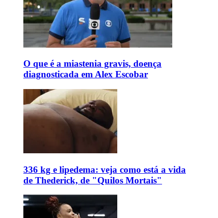
O que é a miastenia gravis, doença
diagnosticada em Alex Escobar
336 kg e lipedema: veja como está a vida
de Thederick, de "Quilos Mortais"