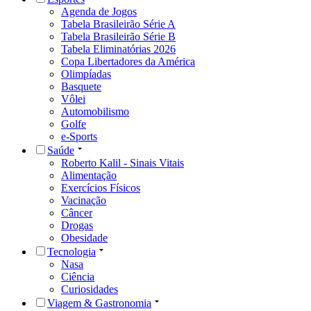
Agenda de Jogos
Tabela Brasileirão Série A
Tabela Brasileirão Série B
Tabela Eliminatórias 2026
Copa Libertadores da América
Olimpíadas
Basquete
Vôlei
Automobilismo
Golfe
e-Sports
Saúde
Roberto Kalil - Sinais Vitais
Alimentação
Exercícios Físicos
Vacinação
Câncer
Drogas
Obesidade
Tecnologia
Nasa
Ciência
Curiosidades
Viagem & Gastronomia