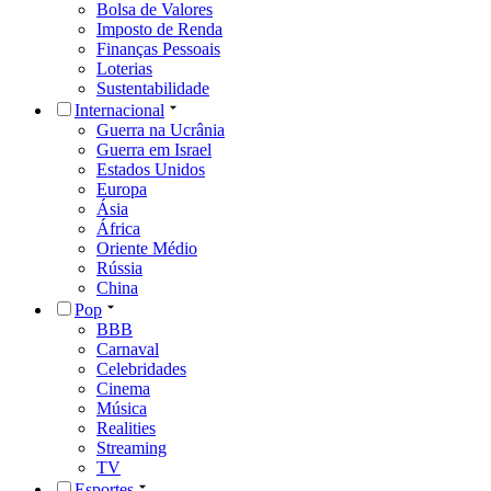
Bolsa de Valores
Imposto de Renda
Finanças Pessoais
Loterias
Sustentabilidade
Internacional
Guerra na Ucrânia
Guerra em Israel
Estados Unidos
Europa
Ásia
África
Oriente Médio
Rússia
China
Pop
BBB
Carnaval
Celebridades
Cinema
Música
Realities
Streaming
TV
Esportes