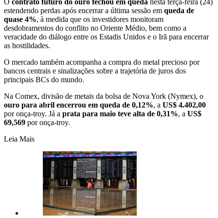
O
contrato futuro do ouro fechou em queda
nesta terça-feira (24)
estendendo perdas após encerrar a última sessão em
queda de
quase 4%
, à medida que os investidores monitoram
desdobramentos do conflito no Oriente Médio, bem como a
veracidade do diálogo entre os Estadis Unidos e o Irã para encerrar
as hostilidades.
O mercado também acompanha a compra do metal precioso por
bancos centrais e sinalizações sobre a trajetória de juros dos
principais BCs do mundo.
Na Comex, divisão de metais da bolsa de Nova York (Nymex), o
ouro para abril encerrou em queda de 0,12%
, a
US$ 4.402,00
por onça-troy. Já a
prata para maio teve alta de 0,31%
, a
US$
69,569
por onça-troy.
Leia Mais