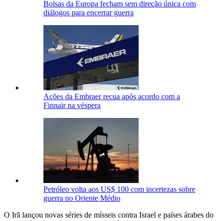
Bolsas da Europa fecham sem direção única com
diálogos para encerrar guerra
Ações da Embraer recua após acordo com a
Finnair na véspera
Petróleo volta aos US$ 100 com incertezas sobre
guerra no Oriente Médio
O Irã lançou novas séries de mísseis contra Israel e países árabes do