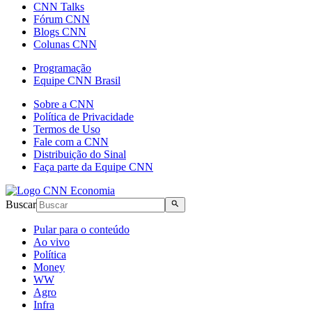
CNN Talks
Fórum CNN
Blogs CNN
Colunas CNN
Programação
Equipe CNN Brasil
Sobre a CNN
Política de Privacidade
Termos de Uso
Fale com a CNN
Distribuição do Sinal
Faça parte da Equipe CNN
Buscar
Pular para o conteúdo
Ao vivo
Política
Money
WW
Agro
Infra