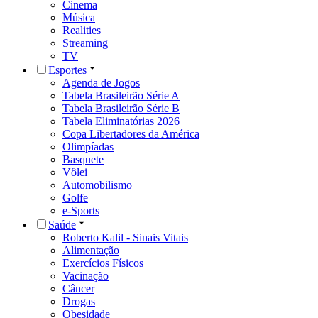
Cinema
Música
Realities
Streaming
TV
Esportes
Agenda de Jogos
Tabela Brasileirão Série A
Tabela Brasileirão Série B
Tabela Eliminatórias 2026
Copa Libertadores da América
Olimpíadas
Basquete
Vôlei
Automobilismo
Golfe
e-Sports
Saúde
Roberto Kalil - Sinais Vitais
Alimentação
Exercícios Físicos
Vacinação
Câncer
Drogas
Obesidade