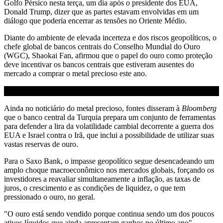
Golfo Pérsico nesta terça, um dia após o presidente dos EUA,
Donald Trump, dizer que as partes estavam envolvidas em um
diálogo que poderia encerrar as tensões no Oriente Médio.
Diante do ambiente de elevada incerteza e dos riscos geopolíticos, o
chefe global de bancos centrais do Conselho Mundial do Ouro
(WGC), Shaokai Fan, afirmou que o papel do ouro como proteção
deve incentivar os bancos centrais que estiveram ausentes do
mercado a comprar o metal precioso este ano.
Ainda no noticiário do metal precioso, fontes disseram à
Bloomberg
que o banco central da Turquia prepara um conjunto de ferramentas
para defender a lira da volatilidade cambial decorrente a guerra dos
EUA e Israel contra o Irã, que inclui a possibilidade de utilizar suas
vastas reservas de ouro.
Para o Saxo Bank, o impasse geopolítico segue desencadeando um
amplo choque macroeconômico nos mercados globais, forçando os
investidores a reavaliar simultaneamente a inflação, as taxas de
juros, o crescimento e as condições de liquidez, o que tem
pressionado o ouro, no geral.
"O ouro está sendo vendido porque continua sendo um dos poucos
ativos líquidos que ainda apresentam ganhos no último ano",