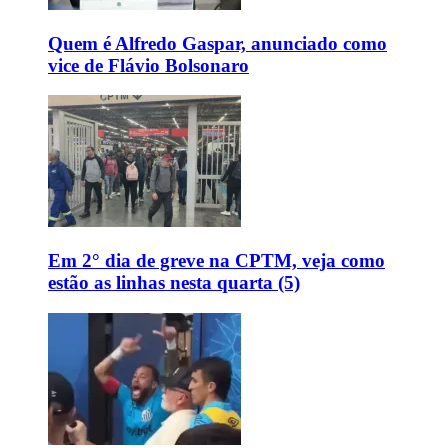
Quem é Alfredo Gaspar, anunciado como
vice de Flávio Bolsonaro
Em 2° dia de greve na CPTM, veja como
estão as linhas nesta quarta (5)