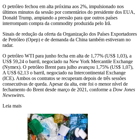
O petróleo fechou em alta próxima aos 2%, impulsionado nos
últimos minutos da sessão por comentários do presidente dos EUA,
Donald Trump, ampiando a pressão para que outros países
interrompam compra da commodity produzida pelo Irã.
Sinais de redução da oferta da Organização dos Países Exportadores
de Petróleo (Opep) e de demanda da China também estiveram no
radar.
O petróleo WTI para junho fecha em alta de 1,77% (US$ 1,03), a
US$ 59,24 o barril, negociado na New York Mercantile Exchange
(Nymex). O petróleo Brent para julho avançou 1,75% (US$ 1,07),
A US$ 62,13 o barril, negociado na Intercontinental Exchange
(ICE). Ambos os contratos se recuperam depois de três sessões
consecutivas de queda. Apesar da alta, este foi o menor nível de
fechamento do Brent desde março de 2021, conforme a
Dow Jones
Newswires
.
Leia mais