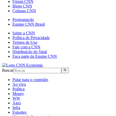
Fórum CNN
Blogs CNN
Colunas CNN
Programação
Equipe CNN Brasil
Sobre a CNN
Política de Privacidade
Termos de Uso
Fale com a CNN
Distribuição do Sinal
Faça parte da Equipe CNN
Buscar
Pular para o conteúdo
Ao vivo
Política
Money
WW
Agro
Infra
Esportes