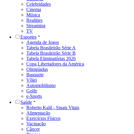
Celebridades
Cinema
Música
Realities
Streaming
TV
Esportes
Agenda de Jogos
Tabela Brasileirão Série A
Tabela Brasileirão Série B
Tabela Eliminatórias 2026
Copa Libertadores da América
Olimpíadas
Basquete
Vôlei
Automobilismo
Golfe
e-Sports
Saúde
Roberto Kalil - Sinais Vitais
Alimentação
Exercícios Físicos
Vacinação
Câncer