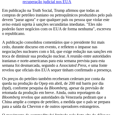
recuperação judicial nos EUA
Em publicação na Truth Social, Trump afirmou que todas as
compras de petróleo iraniano ou petroquímicos produzidos pelo país
devem "parar agora" e que qualquer país ou pessoa que violar este
aviso estará sujeita à sanções secundárias imediatas. "Eles não
poderão fazer negócios com os EUA de forma nenhuma", escreveu
o republicano.
A publicação consolidou comentários que o presidente fez mais
cedo, durante discurso em evento, e refletem o impasse nas
negociações nucleares com o Irã, que exige redução nas sanções em
troca de diminuir sua produção nuclear. A reunião entre autoridades
iranianas e norte-americanas para esta semana prevista para esta
semana foi desmarcada, segundo a
Associated Press
, e uma fonte
revelou que oficiais dos EUA sequer tinham confirmado a presença.
Os preços do petróleo também receberam cederam por conta da
queda na produção da Opep em abril, de 200 mil barris por dia
(bpd), conforme pesquisa da
Bloomberg
, apesar da previsão de
retomada da produção em breve. Ainda, outra reportagem da
Bloomberg
revelou que autoridades da Venezuela pediram que a
China amplie a compra de petróleo, a medida que o país se prepara
para a saída da Chevron e de outros operadores estrangeiros.