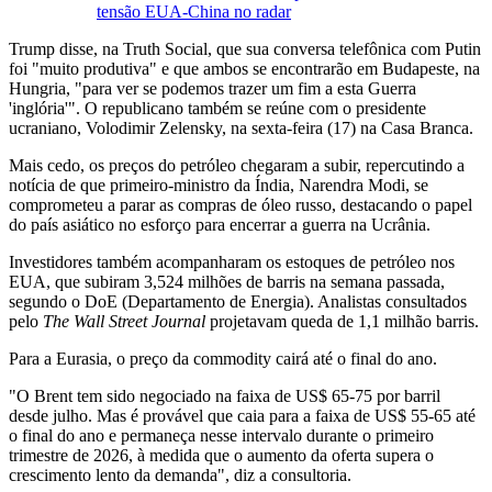
tensão EUA-China no radar
Trump disse, na Truth Social, que sua conversa telefônica com Putin
foi "muito produtiva" e que ambos se encontrarão em Budapeste, na
Hungria, "para ver se podemos trazer um fim a esta Guerra
'inglória'". O republicano também se reúne com o presidente
ucraniano, Volodimir Zelensky, na sexta-feira (17) na Casa Branca.
Mais cedo, os preços do petróleo chegaram a subir, repercutindo a
notícia de que primeiro-ministro da Índia, Narendra Modi, se
comprometeu a parar as compras de óleo russo, destacando o papel
do país asiático no esforço para encerrar a guerra na Ucrânia.
Investidores também acompanharam os estoques de petróleo nos
EUA, que subiram 3,524 milhões de barris na semana passada,
segundo o DoE (Departamento de Energia). Analistas consultados
pelo
The Wall Street Journal
projetavam queda de 1,1 milhão barris.
Para a Eurasia, o preço da commodity cairá até o final do ano.
"O Brent tem sido negociado na faixa de US$ 65-75 por barril
desde julho. Mas é provável que caia para a faixa de US$ 55-65 até
o final do ano e permaneça nesse intervalo durante o primeiro
trimestre de 2026, à medida que o aumento da oferta supera o
crescimento lento da demanda", diz a consultoria.