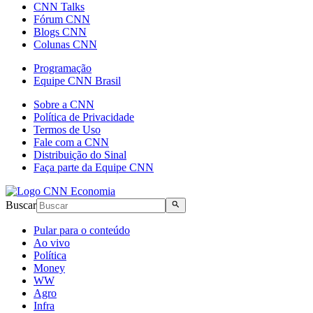
CNN Talks
Fórum CNN
Blogs CNN
Colunas CNN
Programação
Equipe CNN Brasil
Sobre a CNN
Política de Privacidade
Termos de Uso
Fale com a CNN
Distribuição do Sinal
Faça parte da Equipe CNN
Buscar
Pular para o conteúdo
Ao vivo
Política
Money
WW
Agro
Infra