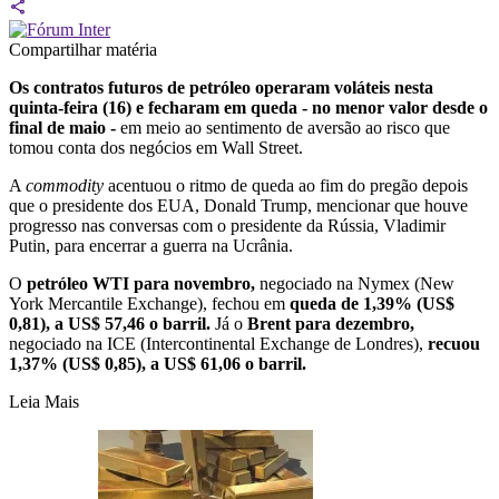
Compartilhar matéria
Os contratos futuros de petróleo operaram voláteis nesta
quinta-feira (16) e fecharam em queda
- no menor valor desde o
final de maio -
em meio ao sentimento de aversão ao risco que
tomou conta dos negócios em Wall Street.
A
commodity
acentuou o ritmo de queda ao fim do pregão depois
que o presidente dos EUA, Donald Trump, mencionar que houve
progresso nas conversas com o presidente da Rússia, Vladimir
Putin, para encerrar a guerra na Ucrânia.
O
petróleo WTI para novembro,
negociado na Nymex (New
York Mercantile Exchange), fechou em
queda de 1,39% (US$
0,81), a US$ 57,46 o barril.
Já o
Brent
para dezembro,
negociado na ICE (Intercontinental Exchange de Londres),
recuou
1,37% (US$ 0,85), a US$ 61,06 o barril.
Leia Mais