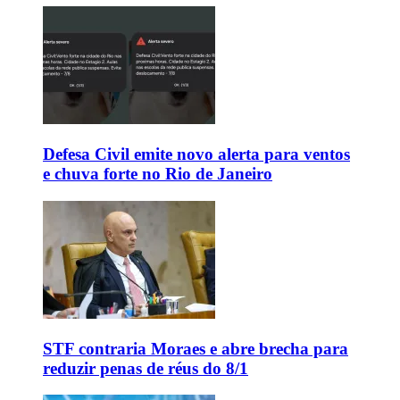
Defesa Civil emite novo alerta para ventos
e chuva forte no Rio de Janeiro
STF contraria Moraes e abre brecha para
reduzir penas de réus do 8/1