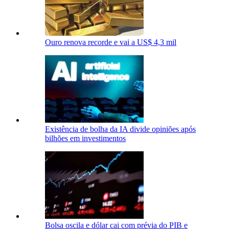
Ouro renova recorde e vai a US$ 4,3 mil
Existência de bolha da IA divide opiniões após
bilhões em investimentos
Bolsa oscila e dólar cai com prévia do PIB e