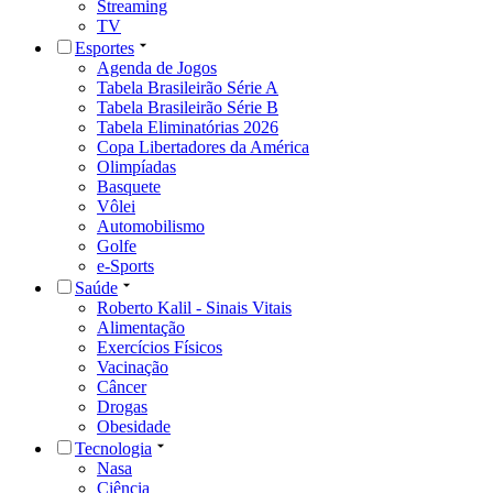
Streaming
TV
Esportes
Agenda de Jogos
Tabela Brasileirão Série A
Tabela Brasileirão Série B
Tabela Eliminatórias 2026
Copa Libertadores da América
Olimpíadas
Basquete
Vôlei
Automobilismo
Golfe
e-Sports
Saúde
Roberto Kalil - Sinais Vitais
Alimentação
Exercícios Físicos
Vacinação
Câncer
Drogas
Obesidade
Tecnologia
Nasa
Ciência