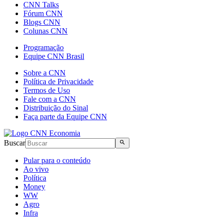
CNN Talks
Fórum CNN
Blogs CNN
Colunas CNN
Programação
Equipe CNN Brasil
Sobre a CNN
Política de Privacidade
Termos de Uso
Fale com a CNN
Distribuição do Sinal
Faça parte da Equipe CNN
Buscar
Pular para o conteúdo
Ao vivo
Política
Money
WW
Agro
Infra