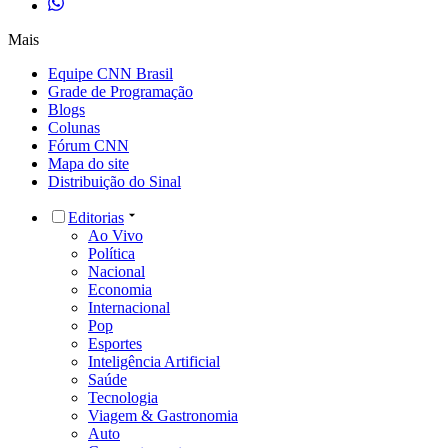
Mais
Equipe CNN Brasil
Grade de Programação
Blogs
Colunas
Fórum CNN
Mapa do site
Distribuição do Sinal
Editorias
Ao Vivo
Política
Nacional
Economia
Internacional
Pop
Esportes
Inteligência Artificial
Saúde
Tecnologia
Viagem & Gastronomia
Auto