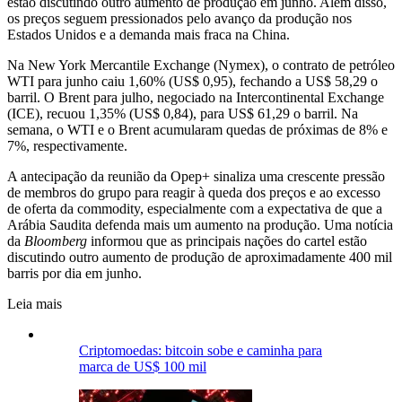
estão discutindo outro aumento de produção em junho. Além disso,
os preços seguem pressionados pelo avanço da produção nos
Estados Unidos e a demanda mais fraca na China.
Na New York Mercantile Exchange (Nymex), o contrato de petróleo
WTI para junho caiu 1,60% (US$ 0,95), fechando a US$ 58,29 o
barril. O Brent para julho, negociado na Intercontinental Exchange
(ICE), recuou 1,35% (US$ 0,84), para US$ 61,29 o barril. Na
semana, o WTI e o Brent acumularam quedas de próximas de 8% e
7%, respectivamente.
A antecipação da reunião da Opep+ sinaliza uma crescente pressão
de membros do grupo para reagir à queda dos preços e ao excesso
de oferta da commodity, especialmente com a expectativa de que a
Arábia Saudita defenda mais um aumento na produção. Uma notícia
da
Bloomberg
informou que as principais nações do cartel estão
discutindo outro aumento de produção de aproximadamente 400 mil
barris por dia em junho.
Leia mais
Criptomoedas: bitcoin sobe e caminha para
marca de US$ 100 mil