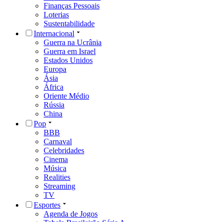
Finanças Pessoais
Loterias
Sustentabilidade
Internacional
Guerra na Ucrânia
Guerra em Israel
Estados Unidos
Europa
Ásia
África
Oriente Médio
Rússia
China
Pop
BBB
Carnaval
Celebridades
Cinema
Música
Realities
Streaming
TV
Esportes
Agenda de Jogos