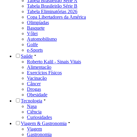
Tabela Brasileirão Série A
Tabela Brasileirão Série B
Tabela Eliminatórias 2026
Copa Libertadores da América
Olimpíadas
Basquete
Vôlei
Automobilismo
Golfe
e-Sports
Saúde
Roberto Kalil - Sinais Vitais
Alimentação
Exercícios Físicos
Vacinação
Câncer
Drogas
Obesidade
Tecnologia
Nasa
Ciência
Curiosidades
Viagem & Gastronomia
Viagem
Gastronomia