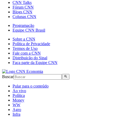
CNN Talks
Fórum CNN
Blogs CNN
Colunas CNN
Programação
Equipe CNN Brasil
Sobre a CNN
Política de Privacidade
Termos de Uso
Fale com a CNN
Distribuição do Sinal
Faça parte da Equipe CNN
Buscar
Pular para o conteúdo
Ao vivo
Política
Money
WW
Agro
Infra