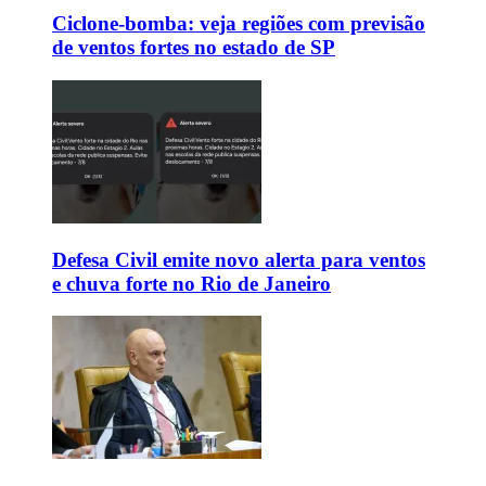
Ciclone-bomba: veja regiões com previsão
de ventos fortes no estado de SP
Defesa Civil emite novo alerta para ventos
e chuva forte no Rio de Janeiro