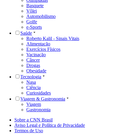
Olimpíadas
Basquete
Vôlei
Automobilismo
Golfe
e-Sports
Saúde
Roberto Kalil - Sinais Vitais
Alimentação
Exercícios Físicos
Vacinação
Câncer
Drogas
Obesidade
Tecnologia
Nasa
Ciência
Curiosidades
Viagem & Gastronomia
Viagem
Gastronomia
Sobre a CNN Brasil
Aviso Legal e Política de Privacidade
Termos de Uso