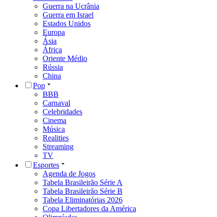
Guerra na Ucrânia
Guerra em Israel
Estados Unidos
Europa
Ásia
África
Oriente Médio
Rússia
China
Pop
BBB
Carnaval
Celebridades
Cinema
Música
Realities
Streaming
TV
Esportes
Agenda de Jogos
Tabela Brasileirão Série A
Tabela Brasileirão Série B
Tabela Eliminatórias 2026
Copa Libertadores da América