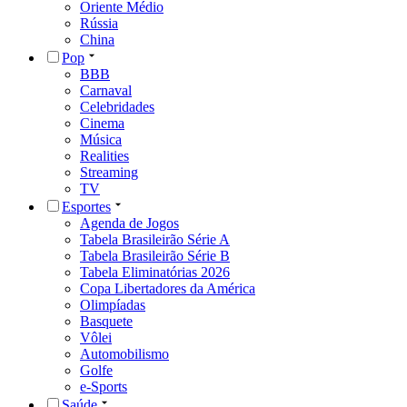
Oriente Médio
Rússia
China
Pop
BBB
Carnaval
Celebridades
Cinema
Música
Realities
Streaming
TV
Esportes
Agenda de Jogos
Tabela Brasileirão Série A
Tabela Brasileirão Série B
Tabela Eliminatórias 2026
Copa Libertadores da América
Olimpíadas
Basquete
Vôlei
Automobilismo
Golfe
e-Sports
Saúde