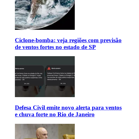
Ciclone-bomba: veja regiões com previsão
de ventos fortes no estado de SP
Defesa Civil emite novo alerta para ventos
e chuva forte no Rio de Janeiro