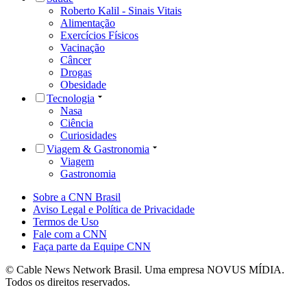
Roberto Kalil - Sinais Vitais
Alimentação
Exercícios Físicos
Vacinação
Câncer
Drogas
Obesidade
Tecnologia
Nasa
Ciência
Curiosidades
Viagem & Gastronomia
Viagem
Gastronomia
Sobre a CNN Brasil
Aviso Legal e Política de Privacidade
Termos de Uso
Fale com a CNN
Faça parte da Equipe CNN
© Cable News Network Brasil. Uma empresa NOVUS MÍDIA.
Todos os direitos reservados.