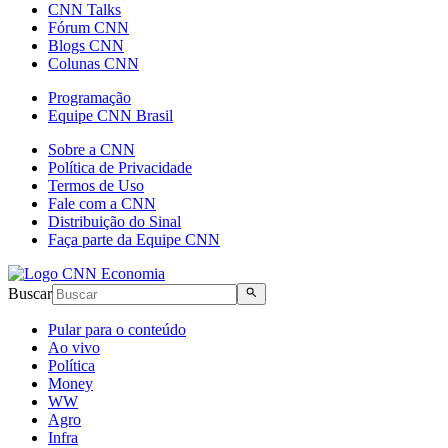
CNN Talks
Fórum CNN
Blogs CNN
Colunas CNN
Programação
Equipe CNN Brasil
Sobre a CNN
Política de Privacidade
Termos de Uso
Fale com a CNN
Distribuição do Sinal
Faça parte da Equipe CNN
Buscar
Pular para o conteúdo
Ao vivo
Política
Money
WW
Agro
Infra