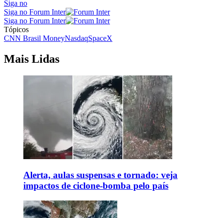
Siga no
Siga no Forum Inter
Siga no Forum Inter
Tópicos
CNN Brasil Money
Nasdaq
SpaceX
Mais Lidas
Alerta, aulas suspensas e tornado: veja
impactos de ciclone-bomba pelo país