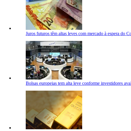
Juros futuros têm altas leves com mercado à espera do 
Bolsas europeias tem alta leve conforme investidores av