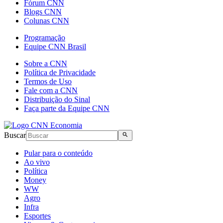
Fórum CNN
Blogs CNN
Colunas CNN
Programação
Equipe CNN Brasil
Sobre a CNN
Política de Privacidade
Termos de Uso
Fale com a CNN
Distribuição do Sinal
Faça parte da Equipe CNN
Buscar
Pular para o conteúdo
Ao vivo
Política
Money
WW
Agro
Infra
Esportes