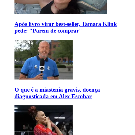
Após livro virar best-seller, Tamara Klink
pede: "Parem de comprar"
O que é a miastenia gravis, doença
diagnosticada em Alex Escobar