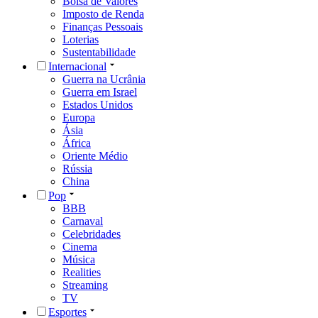
Bolsa de Valores
Imposto de Renda
Finanças Pessoais
Loterias
Sustentabilidade
Internacional
Guerra na Ucrânia
Guerra em Israel
Estados Unidos
Europa
Ásia
África
Oriente Médio
Rússia
China
Pop
BBB
Carnaval
Celebridades
Cinema
Música
Realities
Streaming
TV
Esportes