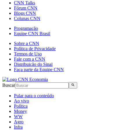
CNN Talks
Fórum CNN
Blogs CNN
Colunas CNN
Programação
Equipe CNN Brasil
Sobre a CNN
Política de Privacidade
Termos de Uso
Fale com a CNN
Distribuição do Sinal
Faça parte da Equipe CNN
Buscar
Pular para o conteúdo
Ao vivo
Política
Money
WW
Agro
Infra