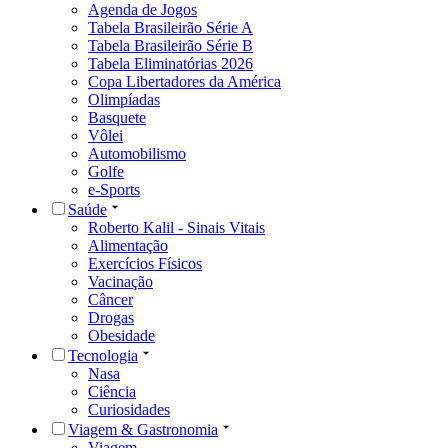
Agenda de Jogos
Tabela Brasileirão Série A
Tabela Brasileirão Série B
Tabela Eliminatórias 2026
Copa Libertadores da América
Olimpíadas
Basquete
Vôlei
Automobilismo
Golfe
e-Sports
Saúde
Roberto Kalil - Sinais Vitais
Alimentação
Exercícios Físicos
Vacinação
Câncer
Drogas
Obesidade
Tecnologia
Nasa
Ciência
Curiosidades
Viagem & Gastronomia
Viagem