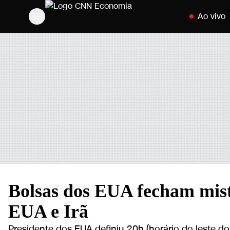
Pular para o c
Ao vivo
Bolsas dos EUA fecham mist
EUA e Irã
Presidente dos EUA definiu 20h (horário do leste do