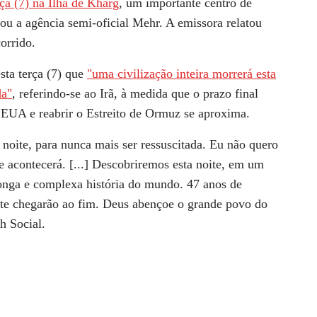
ça (7) na Ilha de Kharg
, um importante centro de
mou a agência semi‑oficial Mehr. A emissora relatou
orrido.
ta terça (7) que
"uma civilização inteira morrerá esta
da"
, referindo-se ao Irã, à medida que o prazo final
 EUA e reabrir o Estreito de Ormuz se aproxima.
 noite, para nunca mais ser ressuscitada. Eu não quero
 acontecerá. [...] Descobriremos esta noite, em um
onga e complexa história do mundo. 47 anos de
nte chegarão ao fim. Deus abençoe o grande povo do
th Social.