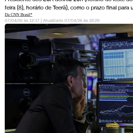
feira (8), horário de Teerã), como o prazo final par
Da CNN Brasil*
07/04/26 às 12:17
|
Atualizado
07/04/26 às 18:29