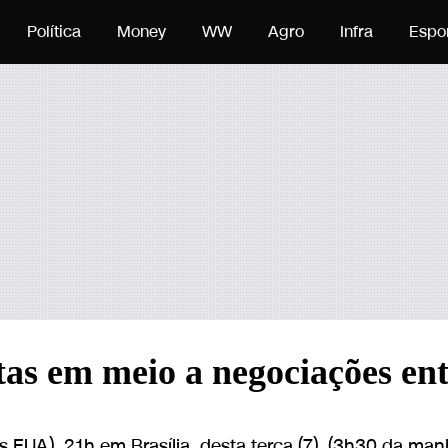
onteúdo
Política
Money
WW
Agro
Infra
Espo
as em meio a negociações ent
s EUA), 21h em Brasília, desta terça (7), (3h30 da ma