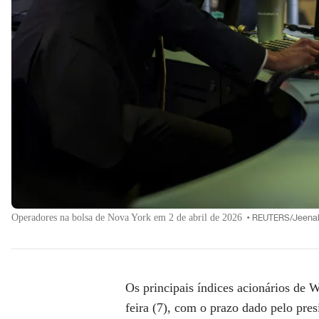
Operadores na bolsa de Nova York em 2 de abril de 2026
•
REUTERS/Jeena
Os principais índices acionários de 
feira (7), com o prazo dado pelo pre