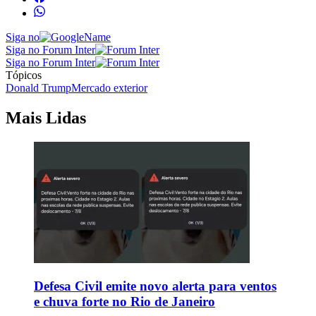
Siga no
Siga no Forum Inter
Siga no Forum Inter
Tópicos
Donald Trump
Mercado exterior
Mais Lidas
Defesa Civil emite novo alerta para ventos
e chuva forte no Rio de Janeiro