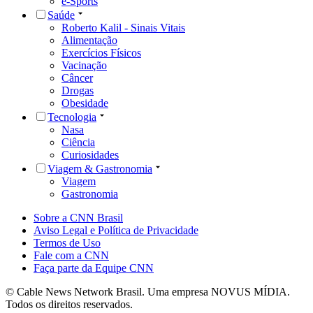
e-Sports
Saúde
Roberto Kalil - Sinais Vitais
Alimentação
Exercícios Físicos
Vacinação
Câncer
Drogas
Obesidade
Tecnologia
Nasa
Ciência
Curiosidades
Viagem & Gastronomia
Viagem
Gastronomia
Sobre a CNN Brasil
Aviso Legal e Política de Privacidade
Termos de Uso
Fale com a CNN
Faça parte da Equipe CNN
© Cable News Network Brasil. Uma empresa NOVUS MÍDIA.
Todos os direitos reservados.