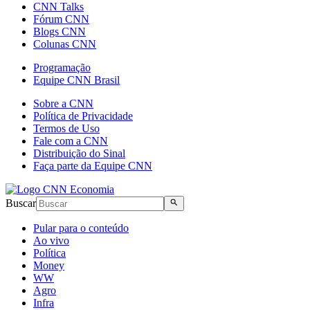
CNN Talks
Fórum CNN
Blogs CNN
Colunas CNN
Programação
Equipe CNN Brasil
Sobre a CNN
Política de Privacidade
Termos de Uso
Fale com a CNN
Distribuição do Sinal
Faça parte da Equipe CNN
Buscar
Pular para o conteúdo
Ao vivo
Política
Money
WW
Agro
Infra