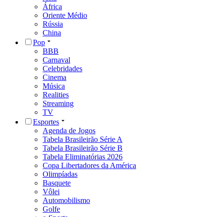
África
Oriente Médio
Rússia
China
Pop
BBB
Carnaval
Celebridades
Cinema
Música
Realities
Streaming
TV
Esportes
Agenda de Jogos
Tabela Brasileirão Série A
Tabela Brasileirão Série B
Tabela Eliminatórias 2026
Copa Libertadores da América
Olimpíadas
Basquete
Vôlei
Automobilismo
Golfe