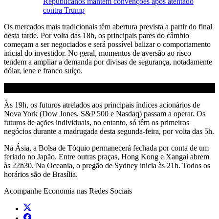
Republicanos mantêm convenções após atentado
contra Trump
Os mercados mais tradicionais têm abertura prevista a partir do final
desta tarde. Por volta das 18h, os principais pares do câmbio
começam a ser negociados e será possível balizar o comportamento
inicial do investidor. No geral, momentos de aversão ao risco
tendem a ampliar a demanda por divisas de segurança, notadamente
dólar, iene e franco suíço.
Às 19h, os futuros atrelados aos principais índices acionários de
Nova York (Dow Jones, S&P 500 e Nasdaq) passam a operar. Os
futuros de ações individuais, no entanto, só têm os primeiros
negócios durante a madrugada desta segunda-feira, por volta das 5h.
Na Ásia, a Bolsa de Tóquio permanecerá fechada por conta de um
feriado no Japão. Entre outras praças, Hong Kong e Xangai abrem
às 22h30. Na Oceania, o pregão de Sydney inicia às 21h. Todos os
horários são de Brasília.
Acompanhe
Economia
nas Redes Sociais