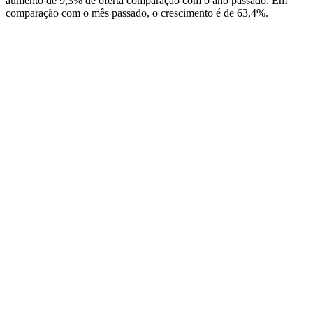
aumento de 9,3% de oferta comparação com o ano passado. Em
comparação com o mês passado, o crescimento é de 63,4%.