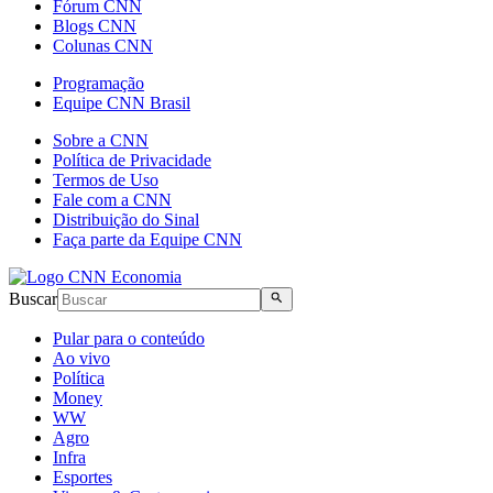
Fórum CNN
Blogs CNN
Colunas CNN
Programação
Equipe CNN Brasil
Sobre a CNN
Política de Privacidade
Termos de Uso
Fale com a CNN
Distribuição do Sinal
Faça parte da Equipe CNN
Buscar
Pular para o conteúdo
Ao vivo
Política
Money
WW
Agro
Infra
Esportes