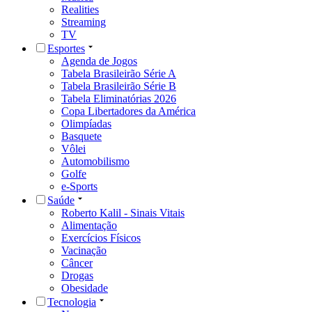
Realities
Streaming
TV
Esportes
Agenda de Jogos
Tabela Brasileirão Série A
Tabela Brasileirão Série B
Tabela Eliminatórias 2026
Copa Libertadores da América
Olimpíadas
Basquete
Vôlei
Automobilismo
Golfe
e-Sports
Saúde
Roberto Kalil - Sinais Vitais
Alimentação
Exercícios Físicos
Vacinação
Câncer
Drogas
Obesidade
Tecnologia