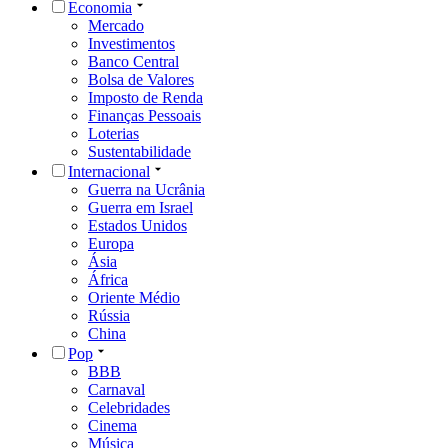
Economia
Mercado
Investimentos
Banco Central
Bolsa de Valores
Imposto de Renda
Finanças Pessoais
Loterias
Sustentabilidade
Internacional
Guerra na Ucrânia
Guerra em Israel
Estados Unidos
Europa
Ásia
África
Oriente Médio
Rússia
China
Pop
BBB
Carnaval
Celebridades
Cinema
Música