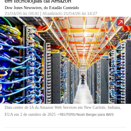
em tecnologias da Amazon
Dow Jones Newswires, do Estadão Conteúdo
21/04/26 às 08:41
|
Atualizado
21/04/26 às 14:27
Data center de IA da Amazon Web Services em New Carlisle, Indiana,
EUA em 2 de outubro de 2025
•
REUTERS/Noah Berger para AWS