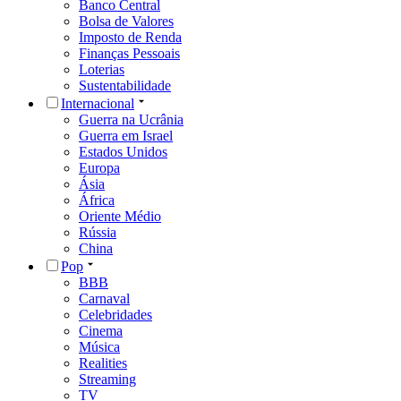
Banco Central
Bolsa de Valores
Imposto de Renda
Finanças Pessoais
Loterias
Sustentabilidade
Internacional
Guerra na Ucrânia
Guerra em Israel
Estados Unidos
Europa
Ásia
África
Oriente Médio
Rússia
China
Pop
BBB
Carnaval
Celebridades
Cinema
Música
Realities
Streaming
TV