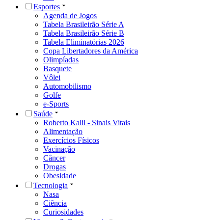
Esportes
Agenda de Jogos
Tabela Brasileirão Série A
Tabela Brasileirão Série B
Tabela Eliminatórias 2026
Copa Libertadores da América
Olimpíadas
Basquete
Vôlei
Automobilismo
Golfe
e-Sports
Saúde
Roberto Kalil - Sinais Vitais
Alimentação
Exercícios Físicos
Vacinação
Câncer
Drogas
Obesidade
Tecnologia
Nasa
Ciência
Curiosidades