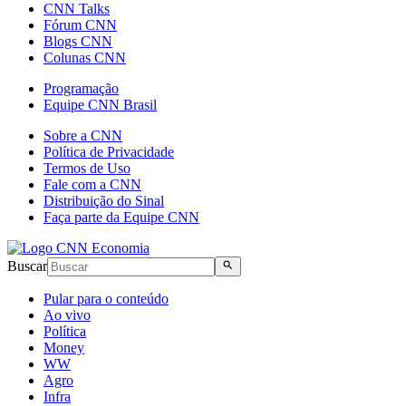
CNN Talks
Fórum CNN
Blogs CNN
Colunas CNN
Programação
Equipe CNN Brasil
Sobre a CNN
Política de Privacidade
Termos de Uso
Fale com a CNN
Distribuição do Sinal
Faça parte da Equipe CNN
Buscar
Pular para o conteúdo
Ao vivo
Política
Money
WW
Agro
Infra