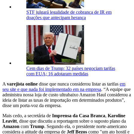
STF julgará legalidade de cobrança de IR em
doações que antecipam herança
Cem dias de Trump: 32 países negociam tarifas
com EUA; 16 adotaram medidas
A
varejista online
disse que nunca considerou listar as tarifas
em
seu site e que nada foi implementado em na empresa
. “A equipe que
administra nossa loja de custo ultrabaixo Amazon Haul considerou a
ideia de listar as taxas de importação em determinados produtos”,
disse um porta-voz da empresa.
Mais cedo, a secretária de
Imprensa da Casa Branca
,
Karoline
Leavitt
, disse que discutiu a reportagem sobre o suposto plano da
Amazon
com
Trump
. Segundo ela, o presidente norte-americano
considera a atitude da empresa de
Jeff Bezos
como "um ato hostil e