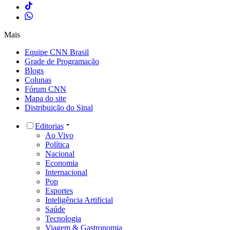
Mais
Equipe CNN Brasil
Grade de Programação
Blogs
Colunas
Fórum CNN
Mapa do site
Distribuição do Sinal
Editorias
Ao Vivo
Política
Nacional
Economia
Internacional
Pop
Esportes
Inteligência Artificial
Saúde
Tecnologia
Viagem & Gastronomia