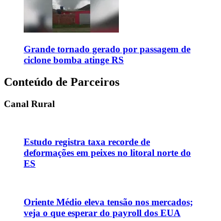
Grande tornado gerado por passagem de
ciclone bomba atinge RS
Conteúdo de Parceiros
Canal Rural
Estudo registra taxa recorde de
deformações em peixes no litoral norte do
ES
Oriente Médio eleva tensão nos mercados;
veja o que esperar do payroll dos EUA