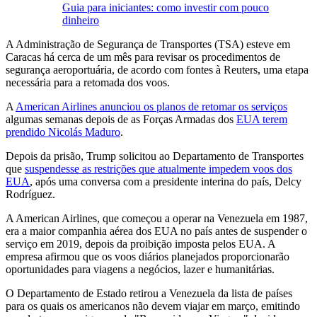
Guia para iniciantes: como investir com pouco
dinheiro
A Administração de Segurança de Transportes (TSA) esteve em
Caracas há cerca de um mês para revisar os procedimentos de
segurança aeroportuária, de acordo com fontes à Reuters, uma etapa
necessária para a retomada dos voos.
A
American Airlines anunciou os planos de retomar os serviços
algumas semanas depois de as Forças Armadas dos
EUA terem
prendido Nicolás Maduro
.
Depois da prisão, Trump solicitou ao Departamento de Transportes
que
suspendesse as restrições que atualmente impedem voos dos
EUA
, após uma conversa com a presidente interina do país, Delcy
Rodríguez.
A American Airlines, que começou a operar na Venezuela em 1987,
era a maior companhia aérea dos EUA no país antes de suspender o
serviço em 2019, depois da proibição imposta pelos EUA. A
empresa afirmou que os voos diários planejados proporcionarão
oportunidades para viagens a negócios, lazer e humanitárias.
O Departamento de Estado retirou a Venezuela da lista de países
para os quais os americanos não devem viajar em março, emitindo