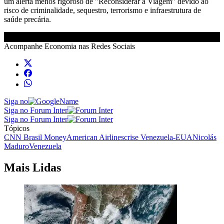
um alerta menos rigoroso de "Reconsiderar a Viagem" devido ao
risco de criminalidade, sequestro, terrorismo e infraestrutura de
saúde precária.
Acompanhe
Economia
nas Redes Sociais
Siga no
Siga no Forum Inter
Siga no Forum Inter
Tópicos
CNN Brasil Money
American Airlines
crise Venezuela-EUA
Nicolás
Maduro
Venezuela
Mais Lidas