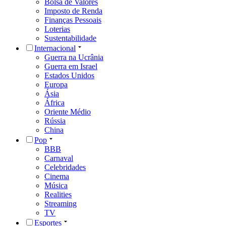
Bolsa de Valores
Imposto de Renda
Finanças Pessoais
Loterias
Sustentabilidade
Internacional
Guerra na Ucrânia
Guerra em Israel
Estados Unidos
Europa
Ásia
África
Oriente Médio
Rússia
China
Pop
BBB
Carnaval
Celebridades
Cinema
Música
Realities
Streaming
TV
Esportes