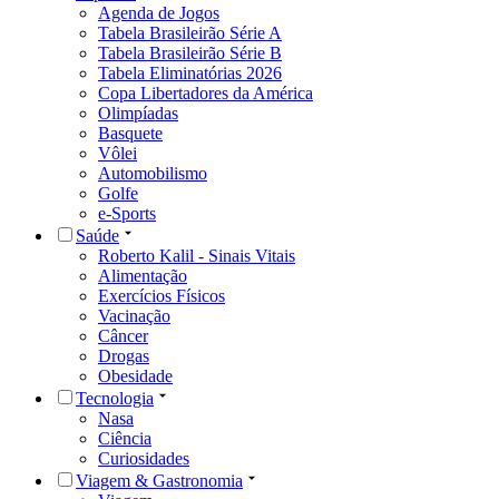
Agenda de Jogos
Tabela Brasileirão Série A
Tabela Brasileirão Série B
Tabela Eliminatórias 2026
Copa Libertadores da América
Olimpíadas
Basquete
Vôlei
Automobilismo
Golfe
e-Sports
Saúde
Roberto Kalil - Sinais Vitais
Alimentação
Exercícios Físicos
Vacinação
Câncer
Drogas
Obesidade
Tecnologia
Nasa
Ciência
Curiosidades
Viagem & Gastronomia