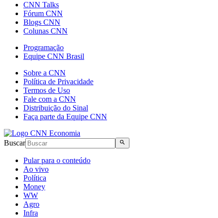
CNN Talks
Fórum CNN
Blogs CNN
Colunas CNN
Programação
Equipe CNN Brasil
Sobre a CNN
Política de Privacidade
Termos de Uso
Fale com a CNN
Distribuição do Sinal
Faça parte da Equipe CNN
Buscar
Pular para o conteúdo
Ao vivo
Política
Money
WW
Agro
Infra