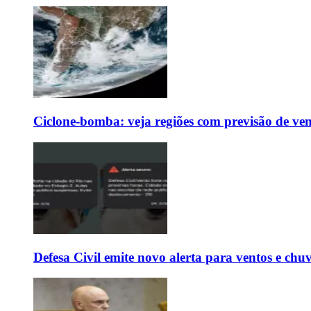
Ciclone-bomba: veja regiões com previsão de ven
Defesa Civil emite novo alerta para ventos e chu