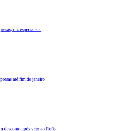
resas, diz especialista
resas até fim de janeiro
m desconto após veto ao Refis