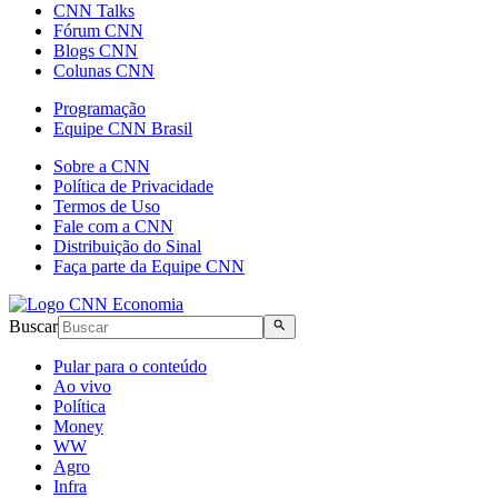
CNN Talks
Fórum CNN
Blogs CNN
Colunas CNN
Programação
Equipe CNN Brasil
Sobre a CNN
Política de Privacidade
Termos de Uso
Fale com a CNN
Distribuição do Sinal
Faça parte da Equipe CNN
Buscar
Pular para o conteúdo
Ao vivo
Política
Money
WW
Agro
Infra