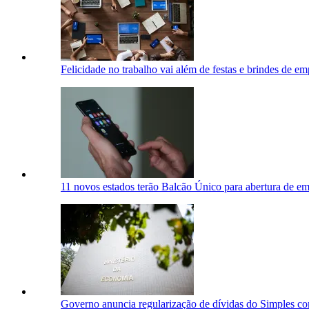
Felicidade no trabalho vai além de festas e brindes de emp
11 novos estados terão Balcão Único para abertura de emp
Governo anuncia regularização de dívidas do Simples co