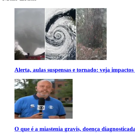
Alerta, aulas suspensas e tornado: veja impactos
O que é a miastenia gravis, doença diagnostica