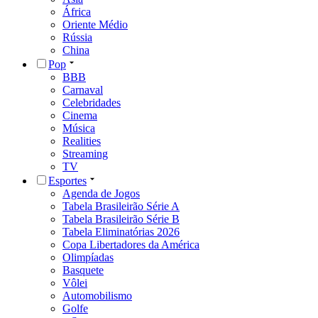
África
Oriente Médio
Rússia
China
Pop
BBB
Carnaval
Celebridades
Cinema
Música
Realities
Streaming
TV
Esportes
Agenda de Jogos
Tabela Brasileirão Série A
Tabela Brasileirão Série B
Tabela Eliminatórias 2026
Copa Libertadores da América
Olimpíadas
Basquete
Vôlei
Automobilismo
Golfe