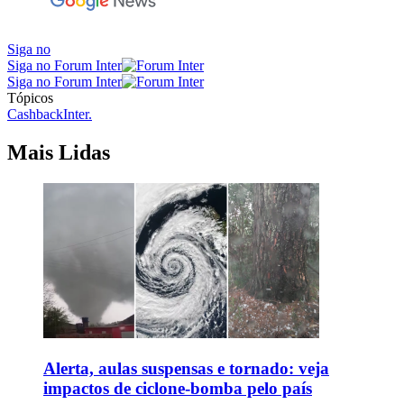
Siga no
Siga no Forum Inter
Siga no Forum Inter
Tópicos
Cashback
Inter.
Mais Lidas
Alerta, aulas suspensas e tornado: veja
impactos de ciclone-bomba pelo país