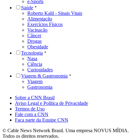
e-Sports
Saúde
Roberto Kalil - Sinais Vitais
Alimentação
Exercícios Físicos
Vacinação
Câncer
Drogas
Obesidade
Tecnologia
Nasa
Ciência
Curiosidades
Viagem & Gastronomia
Viagem
Gastronomia
Sobre a CNN Brasil
Aviso Legal e Política de Privacidade
Termos de Uso
Fale com a CNN
Faça parte da Equipe CNN
© Cable News Network Brasil. Uma empresa NOVUS MÍDIA.
Todos os direitos reservados.