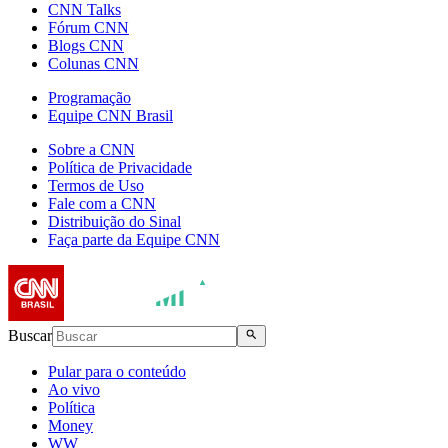
CNN Talks
Fórum CNN
Blogs CNN
Colunas CNN
Programação
Equipe CNN Brasil
Sobre a CNN
Política de Privacidade
Termos de Uso
Fale com a CNN
Distribuição do Sinal
Faça parte da Equipe CNN
Buscar
Pular para o conteúdo
Ao vivo
Política
Money
WW