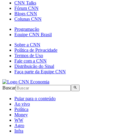
CNN Talks
Fórum CNN
Blogs CNN
Colunas CNN
Programação
Equipe CNN Brasil
Sobre a CNN
Política de Privacidade
Termos de Uso
Fale com a CNN
Distribuição do Sinal
Faça parte da Equipe CNN
Buscar
Pular para o conteúdo
Ao vivo
Política
Money
WW
Agro
Infra