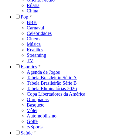
Rússia
China
Pop
BBB
Carnaval
Celebridades
Cinema
Música
Realities
Streaming
TV
Esportes
Agenda de Jogos
Tabela Brasileirão Série A
Tabela Brasileirão Série B
Tabela Eliminatórias 2026
Copa Libertadores da América
Olimpíadas
Basquete
Vôlei
Automobilismo
Golfe
e-Sports
Saúde