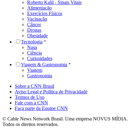
Roberto Kalil - Sinais Vitais
Alimentação
Exercícios Físicos
Vacinação
Câncer
Drogas
Obesidade
Tecnologia
Nasa
Ciência
Curiosidades
Viagem & Gastronomia
Viagem
Gastronomia
Sobre a CNN Brasil
Aviso Legal e Política de Privacidade
Termos de Uso
Fale com a CNN
Faça parte da Equipe CNN
© Cable News Network Brasil. Uma empresa NOVUS MÍDIA.
Todos os direitos reservados.