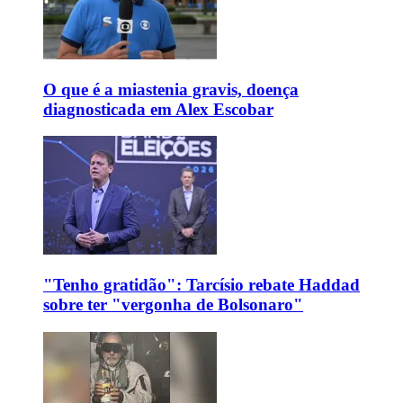
O que é a miastenia gravis, doença
diagnosticada em Alex Escobar
"Tenho gratidão": Tarcísio rebate Haddad
sobre ter "vergonha de Bolsonaro"