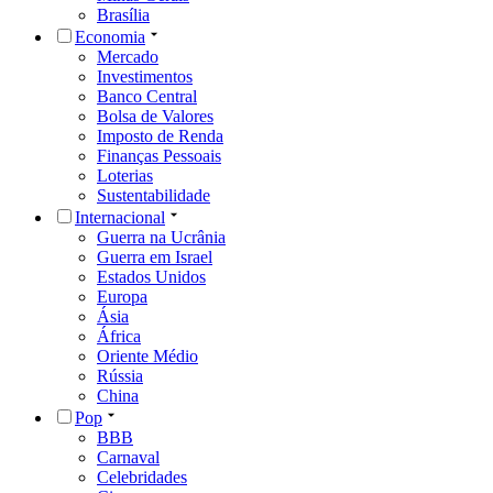
Brasília
Economia
Mercado
Investimentos
Banco Central
Bolsa de Valores
Imposto de Renda
Finanças Pessoais
Loterias
Sustentabilidade
Internacional
Guerra na Ucrânia
Guerra em Israel
Estados Unidos
Europa
Ásia
África
Oriente Médio
Rússia
China
Pop
BBB
Carnaval
Celebridades