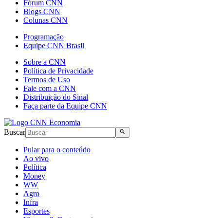
Fórum CNN
Blogs CNN
Colunas CNN
Programação
Equipe CNN Brasil
Sobre a CNN
Política de Privacidade
Termos de Uso
Fale com a CNN
Distribuição do Sinal
Faça parte da Equipe CNN
Buscar
Pular para o conteúdo
Ao vivo
Política
Money
WW
Agro
Infra
Esportes