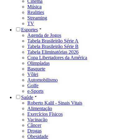
Cinema
Música
Realities
Streaming
TV
Esportes
Agenda de Jogos
Tabela Brasileirão Série A
Tabela Brasileirão Série B
Tabela Eliminatórias 2026
Copa Libertadores da América
Olimpíadas
Basquete
Vôlei
Automobilismo
Golfe
e-Sports
Saúde
Roberto Kalil - Sinais Vitais
Alimentação
Exercícios Físicos
Vacinação
Câncer
Drogas
Obesidade