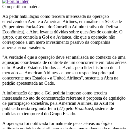
Compartilhar matéria
Ao pedir habilitação como terceira interessada na operação
envolvendo a Azul e a American Airlines, em análise na SG-Cade
(Superintendência-Geral do Conselho Administrativo de Defesa
Econômica), a Abra levanta dúvidas sobre questões de controle. O
grupo, que controla a Gol e a Avianca, diz que a operação não
corresponde a um mero investimento passivo da companhia
americana na brasileira.
"A verdade é que a operação deve ser analisada no contexto de uma
aquisição coordenada de controle de um concorrente em rotas aéreas
entre Brasil e Estados Unidos - a Azul - pelo líder histórico de tal
mercado - a American Airlines - e por sua respectiva principal
concorrente nos Estados - a United Airlines", sustenta a Abra na
petição apresentada ao Cade.
A informação de que a Gol pediria ingresso como terceira
interessada no ato de concentração referente à proposta de aquisição
de participação societária, pela American Airlines, na Azul foi
publicada nesta segunda-feira (27) pelo
Broadcast
, sistema de
notícias em tempo real do Grupo Estado.
A operação foi notificada formalmente pelas aéreas ao órgão
antitruste no início de abril, cerca de dois meses depois de o plenário