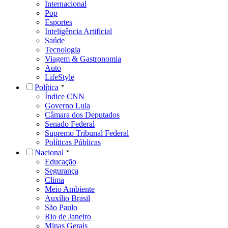
Internacional
Pop
Esportes
Inteligência Artificial
Saúde
Tecnologia
Viagem & Gastronomia
Auto
LifeStyle
Política
Índice CNN
Governo Lula
Câmara dos Deputados
Senado Federal
Supremo Tribunal Federal
Políticas Públicas
Nacional
Educação
Segurança
Clima
Meio Ambiente
Auxílio Brasil
São Paulo
Rio de Janeiro
Minas Gerais