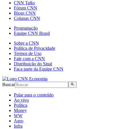
CNN Talks
Fórum CNN
Blogs CNN
Colunas CNN
Programação
Equipe CNN Brasil
Sobre a CNN
Política de Privacidade
Termos de Uso
Fale com a CNN
Distribuição do Sinal
Faça parte da Equipe CNN
Buscar
Pular para o conteúdo
Ao vivo
Política
Money
WW
Agro
Infra