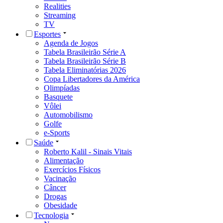
Realities
Streaming
TV
Esportes
Agenda de Jogos
Tabela Brasileirão Série A
Tabela Brasileirão Série B
Tabela Eliminatórias 2026
Copa Libertadores da América
Olimpíadas
Basquete
Vôlei
Automobilismo
Golfe
e-Sports
Saúde
Roberto Kalil - Sinais Vitais
Alimentação
Exercícios Físicos
Vacinação
Câncer
Drogas
Obesidade
Tecnologia