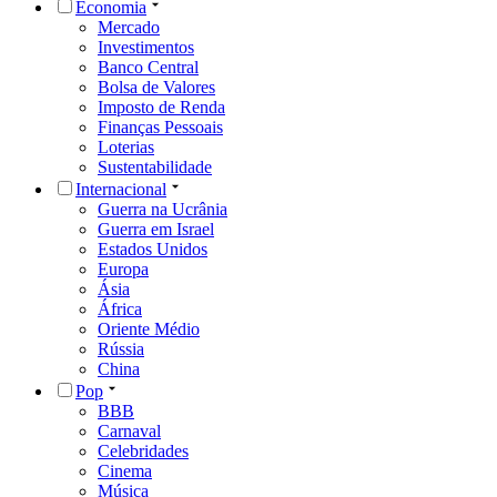
Economia
Mercado
Investimentos
Banco Central
Bolsa de Valores
Imposto de Renda
Finanças Pessoais
Loterias
Sustentabilidade
Internacional
Guerra na Ucrânia
Guerra em Israel
Estados Unidos
Europa
Ásia
África
Oriente Médio
Rússia
China
Pop
BBB
Carnaval
Celebridades
Cinema
Música