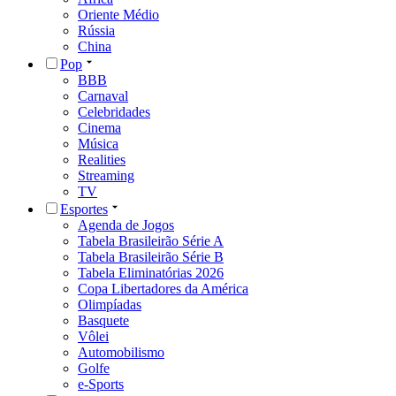
Oriente Médio
Rússia
China
Pop
BBB
Carnaval
Celebridades
Cinema
Música
Realities
Streaming
TV
Esportes
Agenda de Jogos
Tabela Brasileirão Série A
Tabela Brasileirão Série B
Tabela Eliminatórias 2026
Copa Libertadores da América
Olimpíadas
Basquete
Vôlei
Automobilismo
Golfe
e-Sports