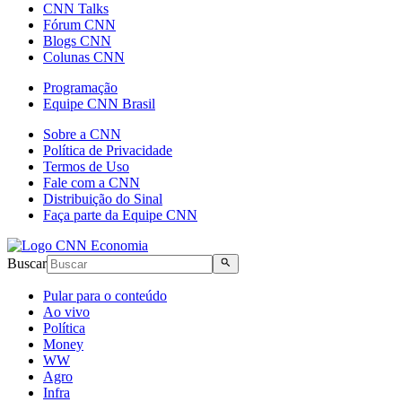
CNN Talks
Fórum CNN
Blogs CNN
Colunas CNN
Programação
Equipe CNN Brasil
Sobre a CNN
Política de Privacidade
Termos de Uso
Fale com a CNN
Distribuição do Sinal
Faça parte da Equipe CNN
Buscar
Pular para o conteúdo
Ao vivo
Política
Money
WW
Agro
Infra