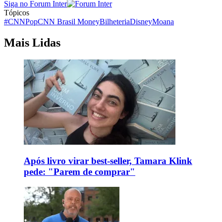
Siga no Forum Inter
Tópicos
#CNNPop
CNN Brasil Money
Bilheteria
Disney
Moana
Mais Lidas
Após livro virar best-seller, Tamara Klink
pede: "Parem de comprar"