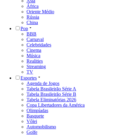
Ásia
África
Oriente Médio
Rússia
China
Pop
BBB
Carnaval
Celebridades
Cinema
Música
Realities
Streaming
TV
Esportes
Agenda de Jogos
Tabela Brasileirão Série A
Tabela Brasileirão Série B
Tabela Eliminatórias 2026
Copa Libertadores da América
Olimpíadas
Basquete
Vôlei
Automobilismo
Golfe