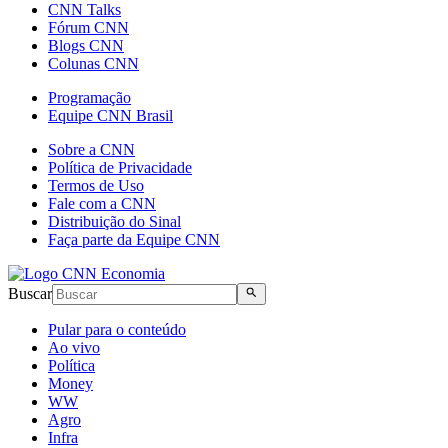
CNN Talks
Fórum CNN
Blogs CNN
Colunas CNN
Programação
Equipe CNN Brasil
Sobre a CNN
Política de Privacidade
Termos de Uso
Fale com a CNN
Distribuição do Sinal
Faça parte da Equipe CNN
Buscar
Pular para o conteúdo
Ao vivo
Política
Money
WW
Agro
Infra