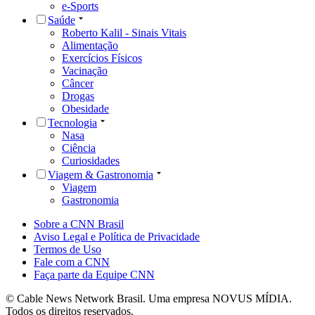
e-Sports
Saúde
Roberto Kalil - Sinais Vitais
Alimentação
Exercícios Físicos
Vacinação
Câncer
Drogas
Obesidade
Tecnologia
Nasa
Ciência
Curiosidades
Viagem & Gastronomia
Viagem
Gastronomia
Sobre a CNN Brasil
Aviso Legal e Política de Privacidade
Termos de Uso
Fale com a CNN
Faça parte da Equipe CNN
© Cable News Network Brasil. Uma empresa NOVUS MÍDIA.
Todos os direitos reservados.