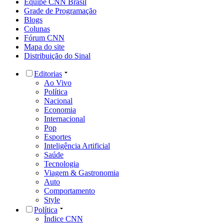
Equipe CNN Brasil
Grade de Programação
Blogs
Colunas
Fórum CNN
Mapa do site
Distribuição do Sinal
Editorias
Ao Vivo
Política
Nacional
Economia
Internacional
Pop
Esportes
Inteligência Artificial
Saúde
Tecnologia
Viagem & Gastronomia
Auto
Comportamento
Style
Política
Índice CNN