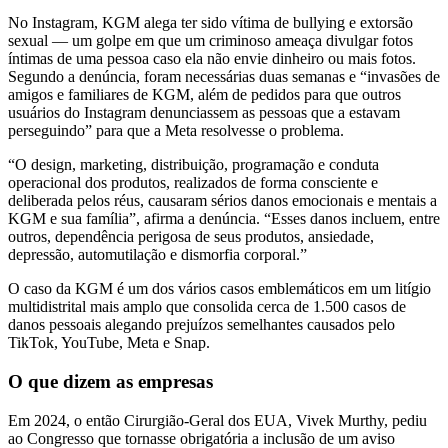
No Instagram, KGM alega ter sido vítima de bullying e extorsão
sexual — um golpe em que um criminoso ameaça divulgar fotos
íntimas de uma pessoa caso ela não envie dinheiro ou mais fotos.
Segundo a denúncia, foram necessárias duas semanas e “invasões de
amigos e familiares de KGM, além de pedidos para que outros
usuários do Instagram denunciassem as pessoas que a estavam
perseguindo” para que a Meta resolvesse o problema.
“O design, marketing, distribuição, programação e conduta
operacional dos produtos, realizados de forma consciente e
deliberada pelos réus, causaram sérios danos emocionais e mentais a
KGM e sua família”, afirma a denúncia. “Esses danos incluem, entre
outros, dependência perigosa de seus produtos, ansiedade,
depressão, automutilação e dismorfia corporal.”
O caso da KGM é um dos vários casos emblemáticos em um litígio
multidistrital mais amplo que consolida cerca de 1.500 casos de
danos pessoais alegando prejuízos semelhantes causados ​​pelo
TikTok, YouTube, Meta e Snap.
O que dizem as empresas
Em 2024, o então Cirurgião-Geral dos EUA, Vivek Murthy, pediu
ao Congresso que tornasse obrigatória a inclusão de um aviso