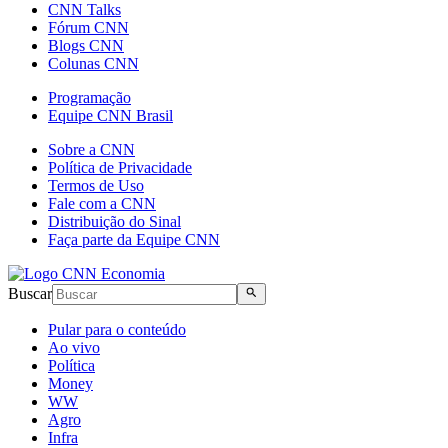
CNN Talks
Fórum CNN
Blogs CNN
Colunas CNN
Programação
Equipe CNN Brasil
Sobre a CNN
Política de Privacidade
Termos de Uso
Fale com a CNN
Distribuição do Sinal
Faça parte da Equipe CNN
Buscar
Pular para o conteúdo
Ao vivo
Política
Money
WW
Agro
Infra