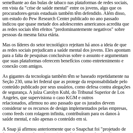
semelhante ao das bulas de tabaco nas plataformas de redes sociais,
em vista da "crise de saúde mental" entre os jovens, algo que os
procuradores-gerais estaduais também têm defendido. Além disso,
um estudo do Pew Research Center publicado no ano passado
indicou que quase metade dos adolescentes americanos acredita que
as redes sociais têm efeitos "predominantemente negativos" sobre
pessoas da mesma faixa etária.
Mas os líderes do setor tecnológico rejeitam há anos a ideia de que
as redes sociais prejudicam a saúde mental dos jovens. Eles apontam
para a falta de pesquisas conclusivas sobre o assunto e argumentam
que suas plataformas oferecem benefícios como entretenimento e
conexão com amigos.
As gigantes da tecnologia também têm se baseado repetidamente na
Seção 230, uma lei federal que as protege da responsabilidade pelo
conteúdo publicado por seus usuários, como defesa contra alegações
de segurança. A juíza Carolyn Kuhl, do Tribunal Superior de Los
Angeles, que supervisiona o caso KGM e outros
relacionados, afirmou no ano passado que os jurados devem
considerar se os recursos de design implementados pelas empresas,
como feeds com rolagem infinita, contribuíram para os danos à
saúde mental, e não apenas o conteúdo em si.
A Snap já afirmou anteriormente que o Snapchat foi "projetado de