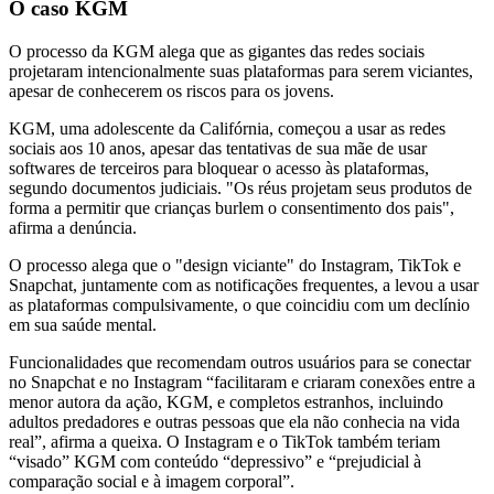
O caso KGM
O processo da KGM alega que as gigantes das redes sociais
projetaram intencionalmente suas plataformas para serem viciantes,
apesar de conhecerem os riscos para os jovens.
KGM, uma adolescente da Califórnia, começou a usar as redes
sociais aos 10 anos, apesar das tentativas de sua mãe de usar
softwares de terceiros para bloquear o acesso às plataformas,
segundo documentos judiciais. "Os réus projetam seus produtos de
forma a permitir que crianças burlem o consentimento dos pais",
afirma a denúncia.
O processo alega que o "design viciante" do Instagram, TikTok e
Snapchat, juntamente com as notificações frequentes, a levou a usar
as plataformas compulsivamente, o que coincidiu com um declínio
em sua saúde mental.
Funcionalidades que recomendam outros usuários para se conectar
no Snapchat e no Instagram “facilitaram e criaram conexões entre a
menor autora da ação, KGM, e completos estranhos, incluindo
adultos predadores e outras pessoas que ela não conhecia na vida
real”, afirma a queixa. O Instagram e o TikTok também teriam
“visado” KGM com conteúdo “depressivo” e “prejudicial à
comparação social e à imagem corporal”.