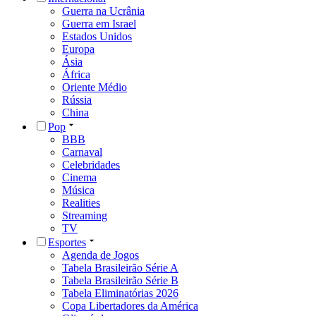
Guerra na Ucrânia
Guerra em Israel
Estados Unidos
Europa
Ásia
África
Oriente Médio
Rússia
China
Pop
BBB
Carnaval
Celebridades
Cinema
Música
Realities
Streaming
TV
Esportes
Agenda de Jogos
Tabela Brasileirão Série A
Tabela Brasileirão Série B
Tabela Eliminatórias 2026
Copa Libertadores da América