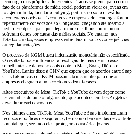
tecnologia e os próprios adolescentes há anos se preocupam com o
fato de as plataformas de mídia social poderem viciar os jovens em
rolagem infinita, facilitar o bullying, perturbar o sono e levá-los
a conteúdos nocivos . Executivos de empresas de tecnologia foram
repetidamente convocados ao Congresso, chegando até mesmo a
pedir desculpas a pais que alegam que seus filhos morreram ou
sofreram danos por causa das mídias sociais. No entanto, nos
Estados Unidos, essas empresas enfrentaram poucas consequências
ou regulamentações .
O processo da KGM busca indenização monetária não especificada.
O resultado pode influenciar a resolução de mais de mil casos
semelhantes de danos pessoais contra a Meta, Snap, TikTok e
YouTube. Lanier disse à CNN que espera que os acordos entre Snap
e TikTok no caso da KGM possam abrir caminho para que as
empresas cheguem a um acordo nos demais casos.
Altos executivos da Meta, TikTok e YouTube devem depor como
testemunhas durante o julgamento, que acontece em Los Angeles e
deve durar várias semanas.
Nos últimos anos, TikTok, Meta, YouTube e Snap implementaram
recursos e políticas de segurança, bem como ferramentas de controle
parental, que, segundo eles, protegem os usuários jovens.
As quatro empresas de redes sociais também estão envolvidas em