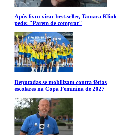
Após livro virar best-seller, Tamara Klink
pede: "Parem de comprar"
Deputadas se mobilizam contra férias
escolares na Copa Feminina de 2027