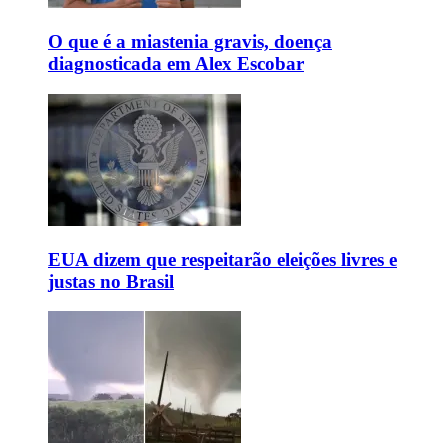
O que é a miastenia gravis, doença
diagnosticada em Alex Escobar
EUA dizem que respeitarão eleições livres e
justas no Brasil