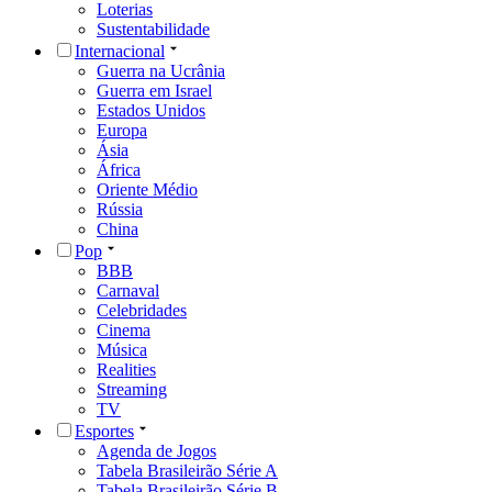
Loterias
Sustentabilidade
Internacional
Guerra na Ucrânia
Guerra em Israel
Estados Unidos
Europa
Ásia
África
Oriente Médio
Rússia
China
Pop
BBB
Carnaval
Celebridades
Cinema
Música
Realities
Streaming
TV
Esportes
Agenda de Jogos
Tabela Brasileirão Série A
Tabela Brasileirão Série B