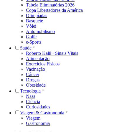
Tabela Eliminatórias 2026
Copa Libertadores da América
Olimpíadas
Basquete
Vôlei
Automobilismo
Golfe
e-Sports
Saúde
Roberto Kalil - Sinais Vitais
Alimentação
Exercícios Físicos
Vacinação
Câncer
Drogas
Obesidade
Tecnologia
Nasa
Ciência
Curiosidades
Viagem & Gastronomia
Viagem
Gastronomia