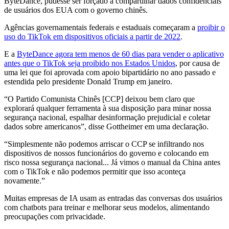
ByteDance, pudesse ser forçado a compartilhar dados confidenciais
de usuários dos EUA com o governo chinês.
Agências governamentais federais e estaduais começaram a
proibir o
uso do TikTok em dispositivos oficiais a partir de 2022
.
E a
ByteDance agora tem menos de 60 dias para vender o aplicativo
antes que o TikTok seja proibido nos Estados Unidos
, por causa de
uma lei que foi aprovada com apoio bipartidário no ano passado e
estendida pelo presidente Donald Trump em janeiro.
“O Partido Comunista Chinês [CCP] deixou bem claro que
explorará qualquer ferramenta à sua disposição para minar nossa
segurança nacional, espalhar desinformação prejudicial e coletar
dados sobre americanos”, disse Gottheimer em uma declaração.
“Simplesmente não podemos arriscar o CCP se infiltrando nos
dispositivos de nossos funcionários do governo e colocando em
risco nossa segurança nacional... Já vimos o manual da China antes
com o TikTok e não podemos permitir que isso aconteça
novamente.”
Muitas empresas de IA usam as entradas das conversas dos usuários
com chatbots para treinar e melhorar seus modelos, alimentando
preocupações com privacidade.