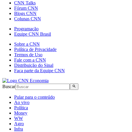
CNN Talks
Fórum CNN
Blogs CNN
Colunas CNN
Programação
Equipe CNN Brasil
Sobre a CNN
Política de Privacidade
Termos de Uso
Fale com a CNN
Distribuição do Sinal
Faça parte da Equipe CNN
Buscar
Pular para o conteúdo
Ao vivo
Política
Money
WW
Agro
Infra