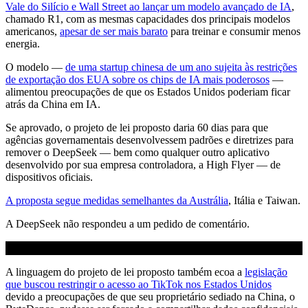
Vale do Silício e Wall Street ao lançar um modelo avançado de IA
,
chamado R1, com as mesmas capacidades dos principais modelos
americanos,
apesar de ser mais barato
para treinar e consumir menos
energia.
O modelo —
de uma startup chinesa de um ano sujeita às restrições
de exportação dos EUA sobre os chips de IA mais poderosos
—
alimentou preocupações de que os Estados Unidos poderiam ficar
atrás da China em IA.
Se aprovado, o projeto de lei proposto daria 60 dias para que
agências governamentais desenvolvessem padrões e diretrizes para
remover o DeepSeek — bem como qualquer outro aplicativo
desenvolvido por sua empresa controladora, a High Flyer — de
dispositivos oficiais.
A proposta segue medidas semelhantes da Austrália
, Itália e Taiwan.
A DeepSeek não respondeu a um pedido de comentário.
A linguagem do projeto de lei proposto também ecoa a
legislação
que buscou restringir o acesso ao TikTok nos Estados Unidos
devido a preocupações de que seu proprietário sediado na China, o