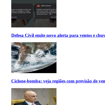
Defesa Civil emite novo alerta para ventos e chu
Ciclone-bomba: veja regiões com previsão de ven