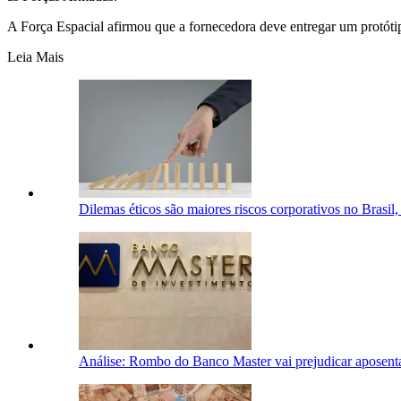
A Força Espacial afirmou que a fornecedora deve entregar um protótip
Leia Mais
Dilemas éticos são maiores riscos corporativos no Brasil,
Análise: Rombo do Banco Master vai prejudicar aposent