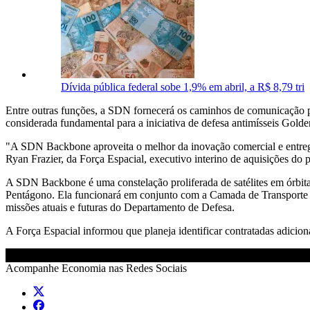
Dívida pública federal sobe 1,9% em abril, a R$ 8,79 tri
Entre outras funções, a SDN fornecerá os caminhos de comunicação pa
considerada fundamental para a iniciativa de defesa antimísseis Go
"A SDN Backbone aproveita o melhor da inovação comercial e entrega
Ryan Frazier, da Força Espacial, executivo interino de aquisições do 
A SDN Backbone é uma constelação proliferada de satélites em órbita
Pentágono. Ela funcionará em conjunto com a Camada de Transporte da
missões atuais e futuras do Departamento de Defesa.
A Força Espacial informou que planeja identificar contratadas adicion
Acompanhe
Economia
nas Redes Sociais