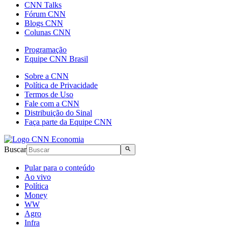
CNN Talks
Fórum CNN
Blogs CNN
Colunas CNN
Programação
Equipe CNN Brasil
Sobre a CNN
Política de Privacidade
Termos de Uso
Fale com a CNN
Distribuição do Sinal
Faça parte da Equipe CNN
Buscar
Pular para o conteúdo
Ao vivo
Política
Money
WW
Agro
Infra