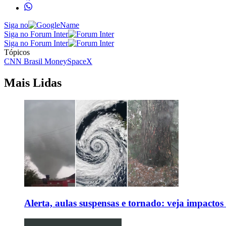
Siga no
Siga no Forum Inter
Siga no Forum Inter
Tópicos
CNN Brasil Money
SpaceX
Mais Lidas
Alerta, aulas suspensas e tornado: veja impactos