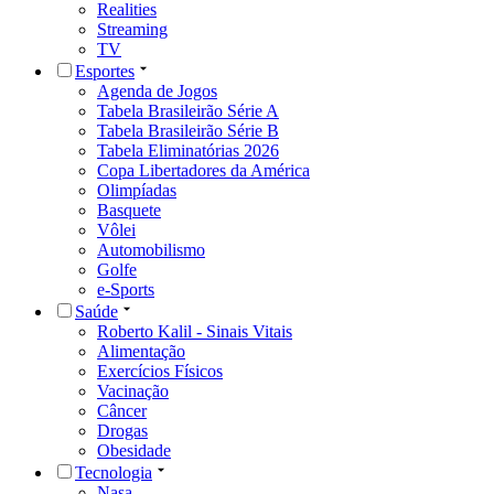
Realities
Streaming
TV
Esportes
Agenda de Jogos
Tabela Brasileirão Série A
Tabela Brasileirão Série B
Tabela Eliminatórias 2026
Copa Libertadores da América
Olimpíadas
Basquete
Vôlei
Automobilismo
Golfe
e-Sports
Saúde
Roberto Kalil - Sinais Vitais
Alimentação
Exercícios Físicos
Vacinação
Câncer
Drogas
Obesidade
Tecnologia
Nasa