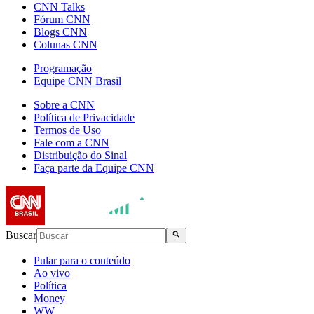
CNN Talks
Fórum CNN
Blogs CNN
Colunas CNN
Programação
Equipe CNN Brasil
Sobre a CNN
Política de Privacidade
Termos de Uso
Fale com a CNN
Distribuição do Sinal
Faça parte da Equipe CNN
Buscar
Pular para o conteúdo
Ao vivo
Política
Money
WW